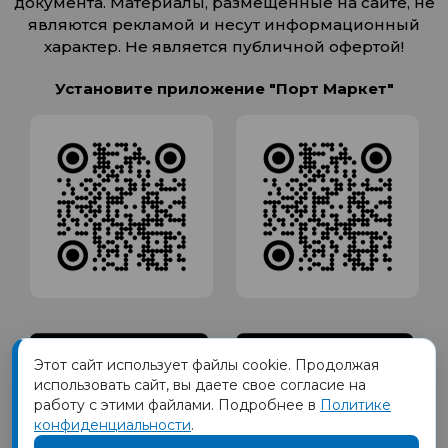
документа. Материалы, размещенные на сайте, не
являются рекламой и несут информационный
характер. Не является публичной офертой!
Установите приложение "Порт Маркет"
Этот сайт использует файлы cookie. Продолжая
использовать сайт, вы даете свое согласие на
работу с этими файлами. Подробнее в
Политике
конфиденциальности
.
Товарный знак ПОРТ принадлежит Обществу с Ограниченной
ответственностью СИГМАТОРГ, ОГРН 1191690035570, ИНН 1655417189