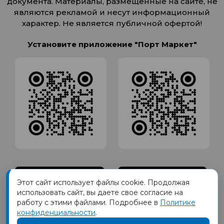
документа. Материалы, размещенные на сайте, не
являются рекламой и несут информационный
характер. Не является публичной офертой!
Установите приложение "Порт Маркет"
Этот сайт использует файлы cookie. Продолжая
использовать сайт, вы даете свое согласие на
работу с этими файлами. Подробнее в
Политике
конфиденциальности
.
Товарный знак ПОРТ принадлежит Обществу с Ограниченной
ответственностью СИГМАТОРГ, ОГРН 1191690035570, ИНН 1655417189