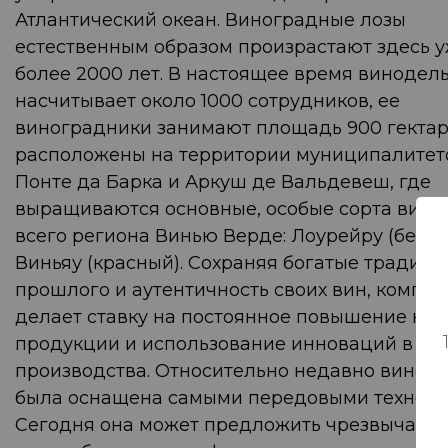
Атлантический океан. Виноградные лозы
естественным образом произрастают здесь 
более 2000 лет. В настоящее время винодел
насчитывает около 1000 сотрудников, ее
виноградники занимают площадь 900 гектар
расположены на территории муниципалитет
Понте да Барка и Аркуш де Вальдевеш, где
выращиваются основные, особые сорта вино
всего региона Винью Верде: Лоурейру (белый
Виньяу (красный). Сохраняя богатые традици
прошлого и аутентичность своих вин, компа
делает ставку на постоянное повышение кач
продукции и использование инноваций в пр
производства. Относительно недавно винод
была оснащена самыми передовыми техноло
Сегодня она может предложить чрезвычайн