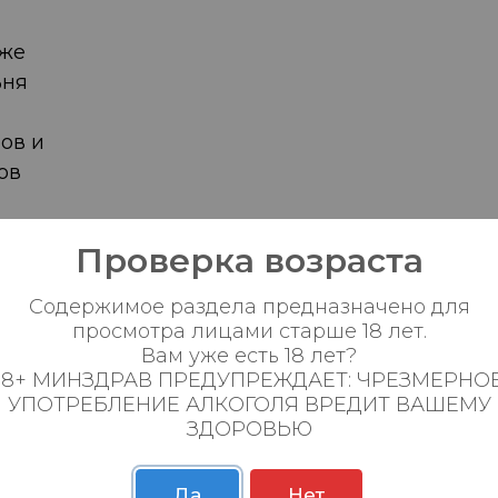
уже
ьня
ов и
ов
града
Проверка возраста
) и
и
Содержимое раздела предназначено для
ния
просмотра лицами старше 18 лет.
ества
Вам уже есть 18 лет?
18+ МИНЗДРАВ ПРЕДУПРЕЖДАЕТ: ЧРЕЗМЕРНО
оцессе
УПОТРЕБЛЕНИЕ АЛКОГОЛЯ ВРЕДИТ ВАШЕМУ
елья
ЗДОРОВЬЮ
гиями.
о
Да
Нет