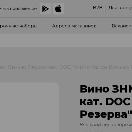
B2B
Для арен
чать приложение
рочные наборы
Адреса магазинов
Ваканси
. Винью Верде кат. DOC "Vinho Verde Виньао Рез
Вино ЗН
кат. DOC
Резерва" 
Внешний вид товара 