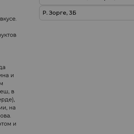
Р. Зорге, 3Б
вкусе.
руктов
да
ина и
ом
еш, в
рде),
ии, на
ова.
фтом и