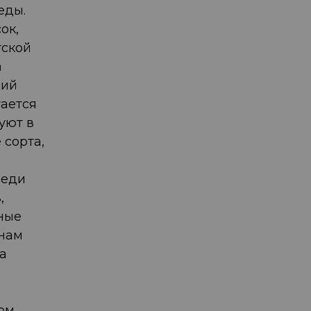
еды.
ок,
тской
а
ций
тается
уют в
 сорта,
реди
,
ные
инам
а
ом