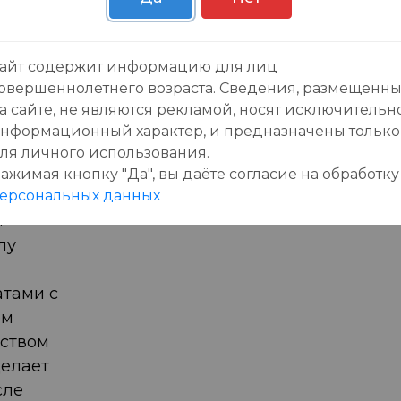
ин c
ньу
айт содержит информацию для лиц
те да
овершеннолетнего возраста. Сведения, размещенн
а сайте, не являются рекламой, носят исключительн
лавной
нформационный характер, и предназначены только
ных,
ля личного использования.
жают и
ажимая кнопку "Да", вы даёте cогласие на обработку
ерсональных данных
омпании
.
лу
атами с
ем
еством
делает
сле