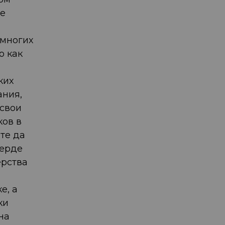
ше
 многих
о как
ких
ания,
 свои
ков в
те да
верде
ерства
е, а
ки
на