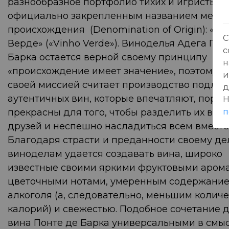
разнообразное портфолио тихих и игристых в
официально закрепленным названием места
происхождения (Denomination of Origin): «Ви
С
Верде» («Vinho Verde»). Виноделья Адега Пон
с
Барка остается верной своему принципу
н
«происхождение имеет значение», поэтому г
и
своей миссией считает производство подлин
д
аутентичных вин, которые впечатляют, пора
Н
п
прекрасны для того, чтобы разделить их в к
друзей и неспешно насладиться всем вместе
Благодаря страсти и преданности своему де
виноделам удается создавать вина, широко
известные своими яркими фруктовыми аром
цветочными нотами, умеренным содержани
алкоголя (а, следовательно, меньшим колич
калорий) и свежестью. Подобное сочетание 
вина Понте де Барка универсальными в смы