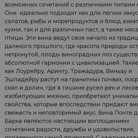
возможных сочетаний с различными типами 
Они идеально подходят как для легких закус
салатов, рыбы и морепродуктов и блюд азиа
кухни, так и для различных паст, а также мяс
птицы. Эти вина ведут свое начало из тради
далекого прошлого, где красота природы ос
нетронутой, плоды виноградных лоз существ
абсолютной гармонии с цивилизацией. Такие
как Лоурейру, Аринту, Тражадура, Виньау и
Эшпадейру растут на гранитных почвах, пос
скал и долин, где в тишине русел рек и лесов
изобилующих жизнью, приобретают уникаль
свойства, которые впоследствии придают в
свежесть и неповторимый вкус. Вина Понте д
Барка являются настоящим воплощением
сочетания радости, дружбы и удовольствия,
подаренного самой природой. С каждым год