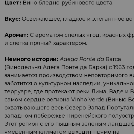
Цвет:
Вино бледно-рубинового цвета.
Вкус:
Освежающее, гладкое и элегантное во 
Аромат:
С ароматом спелых ягод, красных ф
и слегка пряный характером.
Немного истории:
Adega Ponte da
Barca
(Винодельня Адега Понте да Барка) с 1963 го
занимается производством неповторимого в
заботится о культурном наследии, уникальн
терруаре, где протекают реки Лима, Ваде и В
самом сердце региона Vinho Verde (Винью Ве
охватывающего весь Северо-Запад Португал
западном побережье Пиренейского полуостр
Этот регион с его пышным зеленым ландша
умеренным климатом выходит прямо на