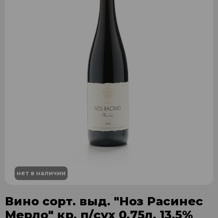
нет в наличии
Вино сорт. выд. "Ноз Расинес
Мерло" кр. п/сух 0,75л. 13,5%