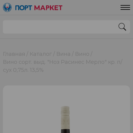
Главная
Каталог
Вина
Вино
Вино сорт. выд. "Ноз Расинес Мерло" кр. п/
сух 0,75л. 13,5%