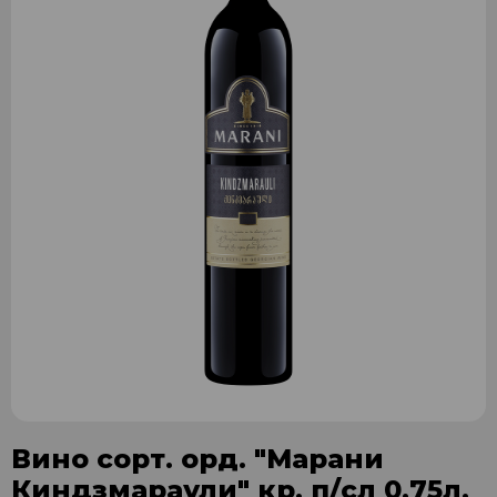
Вино сорт. орд. "Марани
Киндзмараули" кр. п/сл 0,75л.