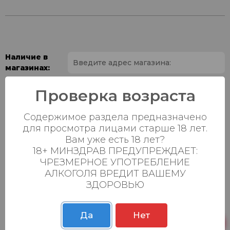
Наличие в
магазинах:
Ваш город:
Проверка возраста
Содержимое раздела предназначено
Пн-Вс с 08:00 до
Батыршина 20Б
0 шт.
23:00
для просмотра лицами старше 18 лет.
Вам уже есть 18 лет?
Пн-Вс с 08:00 до
18+ МИНЗДРАВ ПРЕДУПРЕЖДАЕТ:
Магистральная 22д
0 шт.
23:00
ЧРЕЗМЕРНОЕ УПОТРЕБЛЕНИЕ
АЛКОГОЛЯ ВРЕДИТ ВАШЕМУ
Осиновская 2В,
Пн-Вс с 09:00 до
0 шт.
ЗДОРОВЬЮ
Пестрецы
23:00
Пн-Вс с 09:00 до
Р. Зорге, 3Б
0 шт.
23:00
Да
Нет