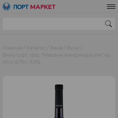
Главная
Каталог
Вина
Вино
Вино сорт. орд. "Марани Киндзмараули" кр.
п/сл 0,75л. 11,5%