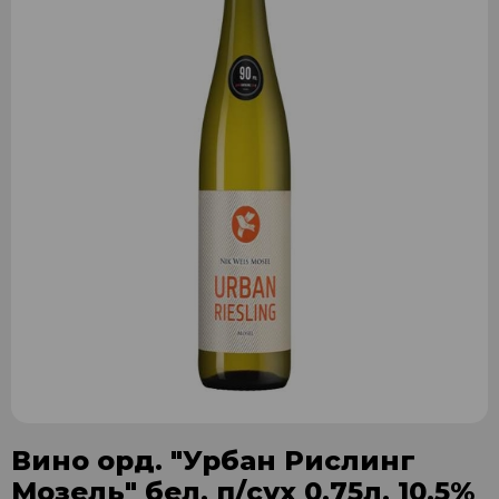
Вино орд. "Урбан Рислинг
Мозель" бел. п/сух 0,75л. 10,5%