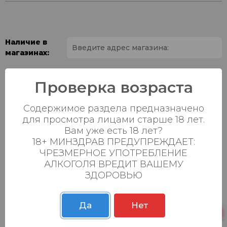
Наличие в
магазинах:
Ваш город:
Проверка возраста
Пн-Вс с 08:00 до
Батыршина 20Б
3 шт.
Содержимое раздела предназначено
23:00
для просмотра лицами старше 18 лет.
Пн-Вс с 08:00 до
Вам уже есть 18 лет?
Магистральная 22д
0 шт.
23:00
18+ МИНЗДРАВ ПРЕДУПРЕЖДАЕТ:
ЧРЕЗМЕРНОЕ УПОТРЕБЛЕНИЕ
Осиновская 2В,
Пн-Вс с 09:00 до
6 шт.
АЛКОГОЛЯ ВРЕДИТ ВАШЕМУ
Пестрецы
23:00
ЗДОРОВЬЮ
Пн-Вс с 09:00 до
Р. Зорге, 3Б
0 шт.
23:00
Да
Нет