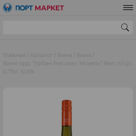
Главная
Каталог
Вина
Вино
Вино орд. "Урбан Рислинг Мозель" бел. п/сух
0,75л. 10,5%