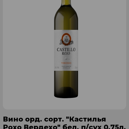
Вино орд. сорт. "Кастилья
Рохо Вердехо" бел. п/сух 0,75л.