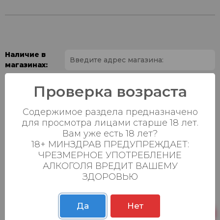
Наличие в
магазинах:
Ваш город:
Проверка возраста
Содержимое раздела предназначено
Пн-Вс с 08:00 до
Батыршина 20Б
0 шт.
23:00
для просмотра лицами старше 18 лет.
Вам уже есть 18 лет?
Пн-Вс с 08:00 до
18+ МИНЗДРАВ ПРЕДУПРЕЖДАЕТ:
Магистральная 22д
0 шт.
23:00
ЧРЕЗМЕРНОЕ УПОТРЕБЛЕНИЕ
АЛКОГОЛЯ ВРЕДИТ ВАШЕМУ
Осиновская 2В,
Пн-Вс с 09:00 до
12 шт.
ЗДОРОВЬЮ
Пестрецы
23:00
Пн-Вс с 09:00 до
Р. Зорге, 3Б
12 шт.
23:00
Да
Нет