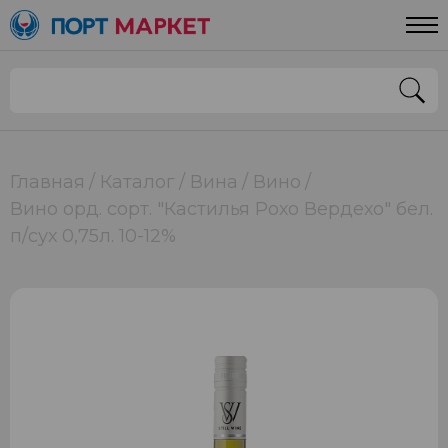
Главная
Каталог
Вина
Вино
Вино орд. сорт. "Кастилья Рохо Вердехо" бел.
п/сух 0,75л. 10-12%