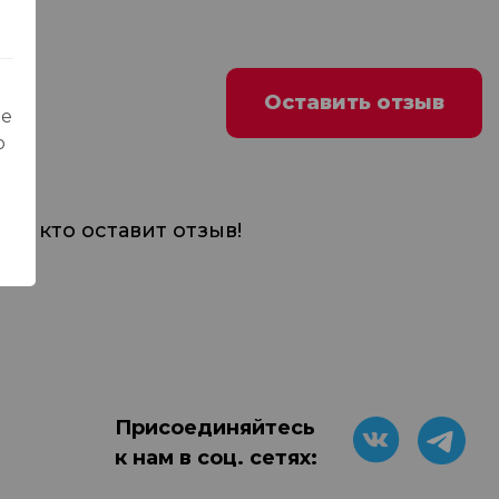
Оставить отзыв
ые
о
м, кто оставит отзыв!
Присоединяйтесь
к нам в соц. сетях: