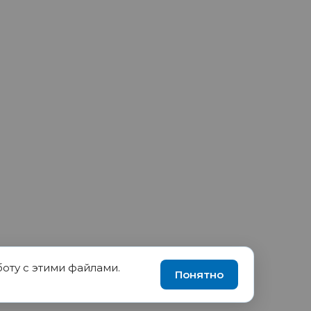
боту с этими файлами.
90035570, ИНН 1655417189
Понятно