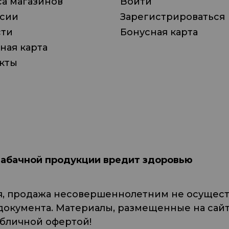
а магазинов
Войти
нсии
Зарегистрироваться
сти
Бонусная карта
ная карта
кты
табачной продукции вредит здоровью
я, продажа несовершеннолетним не осуществ
кумента. Материалы, размещенные на сайте
убличной офертой!