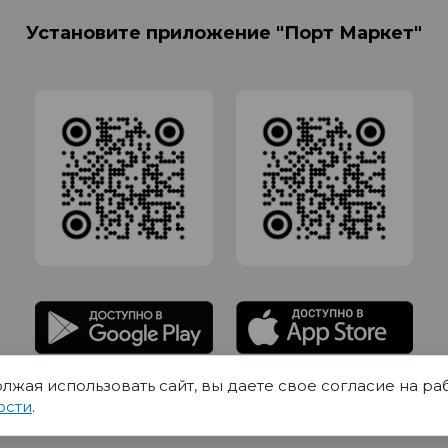
Установите приложение "Порт Маркет"
олжая использовать сайт, вы даете свое согласие на ра
адлежит Обществу с Ограниченной ответственностью СИГМАТОРГ, ОГРН 11916
ости
.
Юр.адрес 420012 Казань переулок Щербаковский дом 7, пом 1013, офис 5