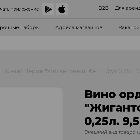
B2B
Для арен
чать приложение
рочные наборы
Адреса магазинов
Ваканси
. Винью Верде "Жигантонеш" бел. п/сух 0,25л. 9
Вино орд
"Жиганто
0,25л. 9,
Внешний вид товара 