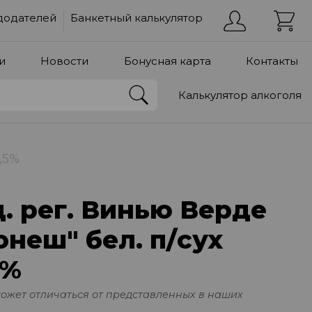
додателей
Банкетный калькулятор
и
Новости
Бонусная карта
Контакты
Калькулятор алкоголя
,5%
. рег. Винью Верде
неш" бел. п/сух
5%
может отличаться от представленных в наших