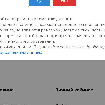
Да
Нет
зывы:
айт содержит информацию для лиц
овершеннолетнего возраста. Сведения, размещенн
а сайте, не являются рекламой, носят исключительн
нформационный характер, и предназначены только
ля личного использования.
ажимая кнопку "Да", вы даёте cогласие на обработку
данного товара еще нет отзывов, будьте первы
ерсональных данных
пании
Личный кабинет