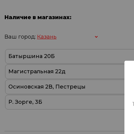
Наличие в магазинах:
Ваш город:
Батыршина 20Б
Магистральная 22д
Осиновская 2В, Пестрецы
Р. Зорге, 3Б