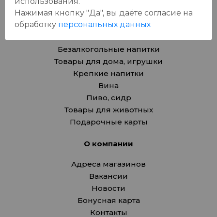
использования.
Каталог
Нажимая кнопку "Да", вы даёте cогласие на
обработку
персональных данных
Продукты
Азия
Безалкогольные напитки
Товары для дома, игрушки
Крепкие напитки
Вина
Пиво, сидр
Товары для животных
Подарочные карты
О компании
Адреса магазинов
Вакансии
Новости
Бонусная карта
Контакты