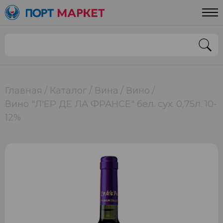
Главная
Каталог
Вина
Вино
Вино "Л'ЕР ДЕ ЛА ФРАНСЕ" бел. сух. 0,75л. 10-
12%