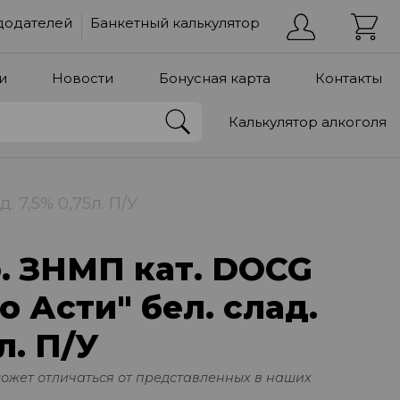
додателей
Банкетный калькулятор
и
Новости
Бонусная карта
Контакты
Калькулятор алкоголя
 7,5% 0,75л. П/У
. ЗНМП кат. DOCG
 Асти" бел. слад.
л. П/У
может отличаться от представленных в наших