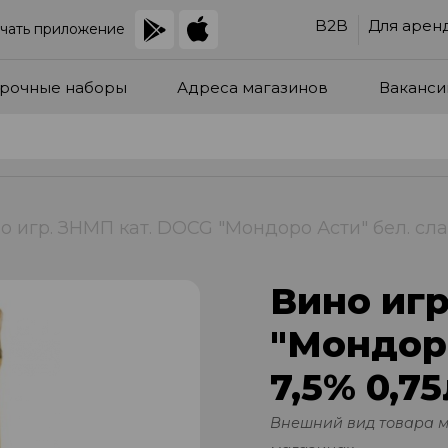
B2B
Для арен
чать приложение
рочные наборы
Адреса магазинов
Ваканси
о игр. ЗНМП кат. DOCG "Мондоро Асти" бел. слад.
Вино игр
"Мондоро
7,5% 0,75
Внешний вид товара 