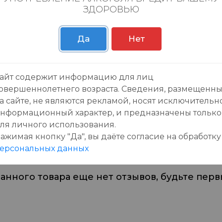
ЗДОРОВЬЮ
Пн-Вс с 09:00 до 23:0
Да
Нет
айт содержит информацию для лиц
овершеннолетнего возраста. Сведения, размещенн
а сайте, не являются рекламой, носят исключительн
зывы:
нформационный характер, и предназначены только
ля личного использования.
ажимая кнопку "Да", вы даёте cогласие на обработку
ерсональных данных
данного товара еще нет отзывов, будьте первы