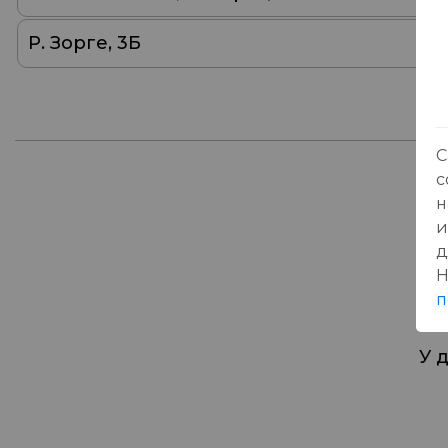
Р. Зорге, 3Б
С
с
н
От
и
д
Н
п
У 