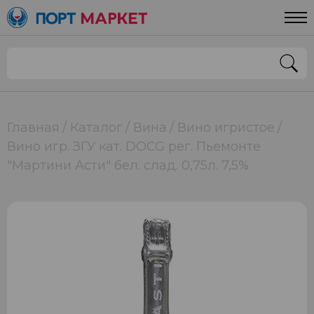
Главная
Каталог
Вина
Вино игристое
Вино игр. ЗГУ кат. DOCG рег. Пьемонте
"Мартини Асти" бел. слад. 0,75л. 7,5%