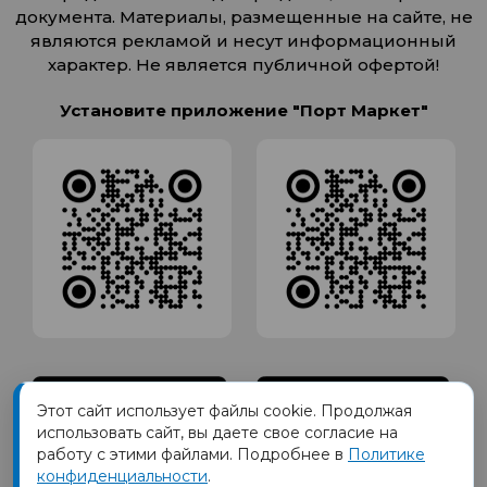
документа. Материалы, размещенные на сайте, не
являются рекламой и несут информационный
характер. Не является публичной офертой!
Установите приложение "Порт Маркет"
Этот сайт использует файлы cookie. Продолжая
использовать сайт, вы даете свое согласие на
работу с этими файлами. Подробнее в
Политике
конфиденциальности
.
Товарный знак ПОРТ принадлежит Обществу с Ограниченной