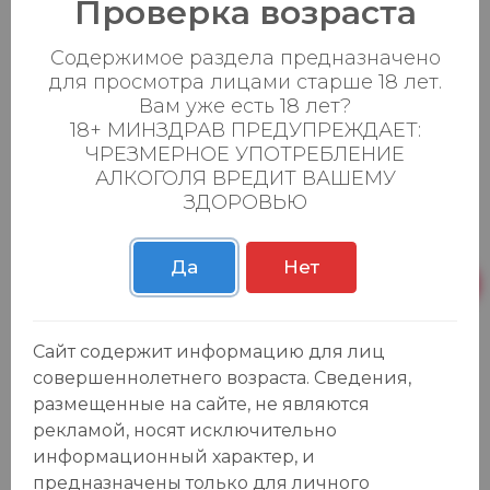
Проверка возраста
Cava и немецким Sekt. "Мартини" Асти
принадлежит более 27% мирового рынка
Содержимое раздела предназначено
вин Асти.
для просмотра лицами старше 18 лет.
О выдающихся качествах напитка
Вам уже есть 18 лет?
свидетельствует пометка на каждой
18+ МИНЗДРАВ ПРЕДУПРЕЖДАЕТ:
ЧРЕЗМЕРНОЕ УПОТРЕБЛЕНИЕ
этикетке "Denominazione di Origine
АЛКОГОЛЯ ВРЕДИТ ВАШЕМУ
Controllata e Garantita" (DOCG) — гарантия и
ЗДОРОВЬЮ
контроль качества по происхождению.
Королевские гербы Италии, Испании и
Да
Нет
Португалии на этикетке свидетельствуют о
том, что это вино поставлялось ко двору этих
европейских монархов, а королям нельзя
Сайт содержит информацию для лиц
отказать в отличном вкусе! История Мартини
совершеннолетнего возраста. Сведения,
началась в XIX веке. В 1847 году в городке
размещенные на сайте, не являются
Пессионе, в области Пьемонт, была
рекламой, носят исключительно
основана компания по производству вин и
информационный характер, и
ликеров.
предназначены только для личного