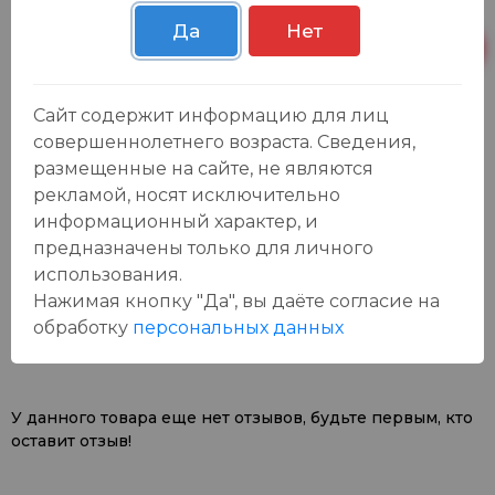
Осиновская 2В,
Пн-Вс с 09:00 до
5 шт.
Пестрецы
23:00
Да
Нет
Пн-Вс с 09:00 до
Р. Зорге, 3Б
0 шт.
23:00
Сайт содержит информацию для лиц
совершеннолетнего возраста. Сведения,
размещенные на сайте, не являются
рекламой, носят исключительно
информационный характер, и
предназначены только для личного
использования.
Отзывы:
Оставить отзыв
Нажимая кнопку "Да", вы даёте cогласие на
обработку
персональных данных
У данного товара еще нет отзывов, будьте первым, кто
оставит отзыв!