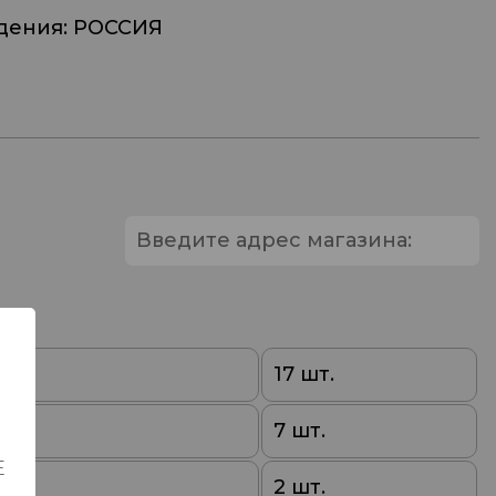
дения: РОССИЯ
0
17 шт.
0
7 шт.
Е
0
2 шт.