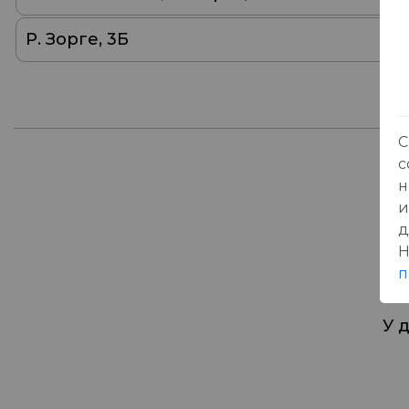
Р. Зорге, 3Б
С
с
н
От
и
д
Н
п
У 