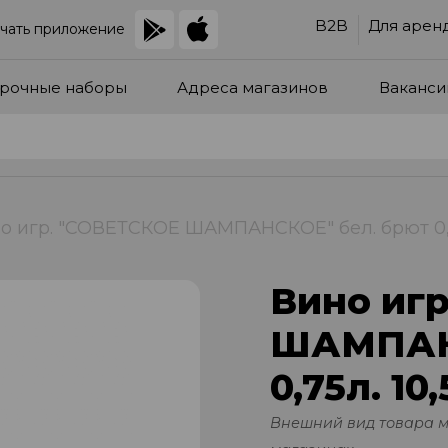
B2B
Для арен
чать приложение
рочные наборы
Адреса магазинов
Ваканси
о игр. "СОВЕТСКОЕ ШАМПАНСКОЕ" бел. брют 0,75
Вино иг
ШАМПАНС
0,75л. 10
Внешний вид товара 