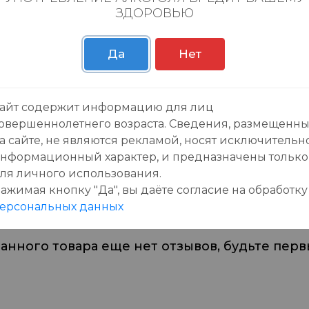
ЗДОРОВЬЮ
Пн-Вс с 09:00 до 23:0
Да
Нет
айт содержит информацию для лиц
овершеннолетнего возраста. Сведения, размещенн
а сайте, не являются рекламой, носят исключительн
зывы:
нформационный характер, и предназначены только
ля личного использования.
ажимая кнопку "Да", вы даёте cогласие на обработку
ерсональных данных
данного товара еще нет отзывов, будьте первы