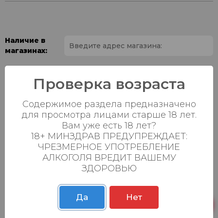
Наличие в
магазинах:
Ваш город:
Проверка возраста
Пн-Вс с 08:00 до
Батыршина 20Б
0 шт.
Содержимое раздела предназначено
23:00
для просмотра лицами старше 18 лет.
Пн-Вс с 08:00 до
Вам уже есть 18 лет?
Магистральная 22д
0 шт.
23:00
18+ МИНЗДРАВ ПРЕДУПРЕЖДАЕТ:
ЧРЕЗМЕРНОЕ УПОТРЕБЛЕНИЕ
Осиновская 2В,
Пн-Вс с 09:00 до
0 шт.
АЛКОГОЛЯ ВРЕДИТ ВАШЕМУ
Пестрецы
23:00
ЗДОРОВЬЮ
Пн-Вс с 09:00 до
Р. Зорге, 3Б
0 шт.
23:00
Да
Нет