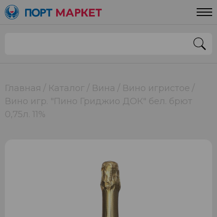
Главная
Каталог
Вина
Вино игристое
Вино игр. "Пино Гриджио ДОК" бел. брют
0,75л. 11%