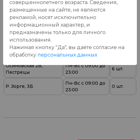
магазинах:
совершеннолетнего возраста. Сведения,
размещенные на сайте, не являются
Ваш город:
рекламой, носят исключительно
информационный характер, и
Пн-Вс с 08:00 до
предназначены только для личного
Батыршина 20Б
10 шт.
23:00
использования.
Нажимая кнопку "Да", вы даёте cогласие на
Пн-Вс с 08:00 до
Магистральная 22д
4 шт.
23:00
обработку
персональных данных
Осиновская 2В,
Пн-Вс с 09:00 до
6 шт.
Пестрецы
23:00
Пн-Вс с 09:00 до
Р. Зорге, 3Б
0 шт.
23:00