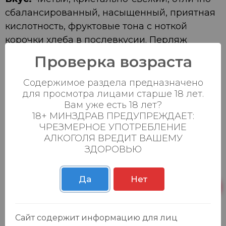
сбалансированный, насыщенный, приятная
кислотность, фруктовые тона с ноткой
корочки хлеба в послевкусии. Перляж
тонкий, устойчивый, послевкусие
Проверка возраста
длительное, соблазнительное.
Аромат:
Свежий, узнаваемый, фруктовый, с
Содержимое раздела предназначено
для просмотра лицами старше 18 лет.
отчетливой нотой зеленого яблока.
Вам уже есть 18 лет?
Гастрономическое
18+ МИНЗДРАВ ПРЕДУПРЕЖДАЕТ:
сочетание:
насыщенность его вкуса делает
ЧРЕЗМЕРНОЕ УПОТРЕБЛЕНИЕ
его отличным партнером для широкого
АЛКОГОЛЯ ВРЕДИТ ВАШЕМУ
спектра закусок, в том числе тарталеток с
ЗДОРОВЬЮ
икрой, морепродуктов, хамона или
прошутто.
Да
Нет
Температура сервировки:
8-10 °С
Наличие в
Сайт содержит информацию для лиц