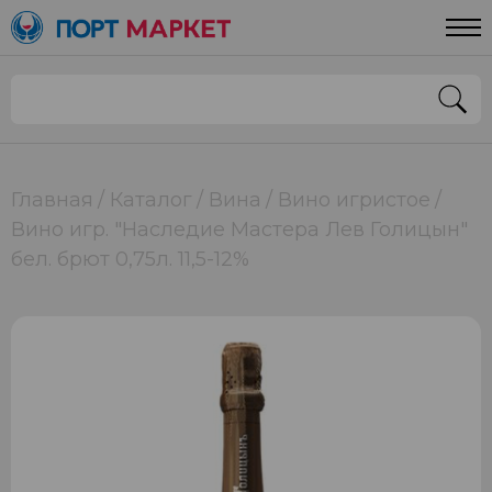
Главная
Каталог
Вина
Вино игристое
Вино игр. "Наследие Мастера Лев Голицын"
бел. брют 0,75л. 11,5-12%