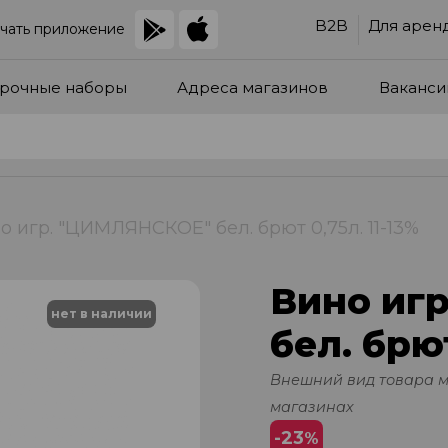
B2B
Для арен
чать приложение
рочные наборы
Адреса магазинов
Ваканси
о игр. "ЦИМЛЯНСКОЕ" бел. брют 0,75л. 11-13%
Вино иг
нет в наличии
бел. брют
Внешний вид товара 
магазинах
-23
%