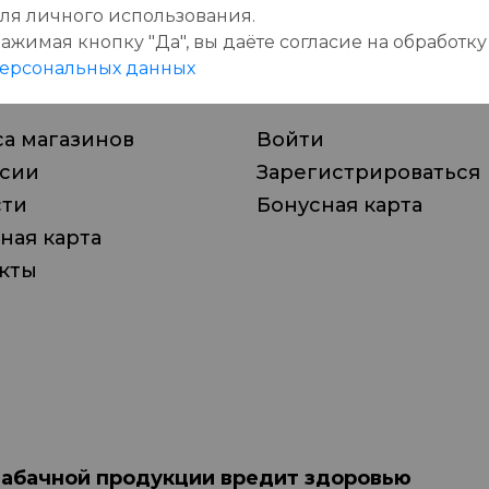
ля личного использования.
ажимая кнопку "Да", вы даёте cогласие на обработку
пании
Личный кабинет
ерсональных данных
а магазинов
Войти
нсии
Зарегистрироваться
сти
Бонусная карта
ная карта
кты
табачной продукции вредит здоровью