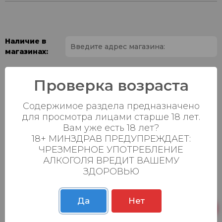
Наличие в
магазинах:
Ваш город:
Проверка возраста
Пн-Вс с 08:00 до
Батыршина 20Б
0 шт.
Содержимое раздела предназначено
23:00
для просмотра лицами старше 18 лет.
Пн-Вс с 08:00 до
Вам уже есть 18 лет?
Магистральная 22д
0 шт.
23:00
18+ МИНЗДРАВ ПРЕДУПРЕЖДАЕТ:
ЧРЕЗМЕРНОЕ УПОТРЕБЛЕНИЕ
Осиновская 2В,
Пн-Вс с 09:00 до
0 шт.
АЛКОГОЛЯ ВРЕДИТ ВАШЕМУ
Пестрецы
23:00
ЗДОРОВЬЮ
Пн-Вс с 09:00 до
Р. Зорге, 3Б
0 шт.
23:00
Да
Нет