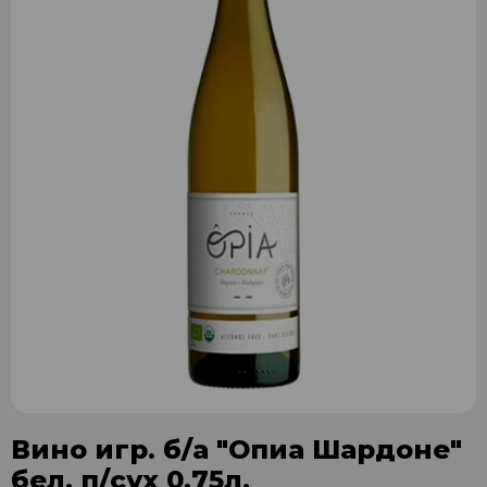
Вино игр. б/а "Опиа Шардоне"
бел. п/сух 0,75л.