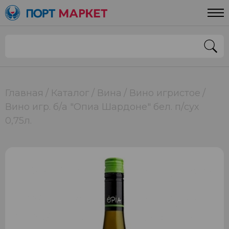
Главная
Каталог
Вина
Вино игристое
Вино игр. б/а "Опиа Шардоне" бел. п/сух
0,75л.