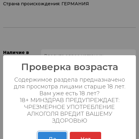
Страна происхождения: ГЕРМАНИЯ
Наличие в
магазинах:
Проверка возраста
Ваш город:
Содержимое раздела предназначено
для просмотра лицами старше 18 лет.
Пн-Вс с 08:00 до
Батыршина 20Б
6 шт.
Вам уже есть 18 лет?
23:00
18+ МИНЗДРАВ ПРЕДУПРЕЖДАЕТ:
Пн-Вс с 08:00 до
ЧРЕЗМЕРНОЕ УПОТРЕБЛЕНИЕ
Магистральная 22д
5 шт.
23:00
АЛКОГОЛЯ ВРЕДИТ ВАШЕМУ
ЗДОРОВЬЮ
Осиновская 2В,
Пн-Вс с 09:00 до
5 шт.
Пестрецы
23:00