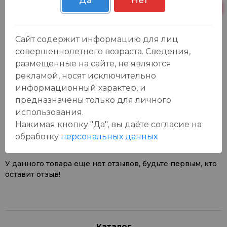
Да
Нет
Пн-Вс с 09:00 до
Р. Зорге, 3Б
5 шт.
23:00
Сайт содержит информацию для лиц
совершеннолетнего возраста. Сведения,
размещенные на сайте, не являются
рекламой, носят исключительно
информационный характер, и
предназначены только для личного
Отзывы:
Оставить отзыв
использования.
Нажимая кнопку "Да", вы даёте cогласие на
обработку
персональных данных
У данного товара еще нет отзывов, будьте первым, кто
оставит отзыв!
Каталог