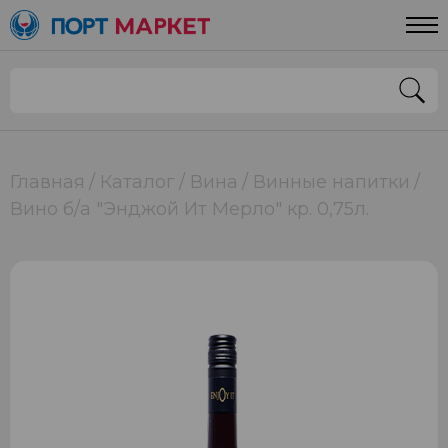
Главная
Каталог
Вина
Винные напитки
Вино б/а "Энджой Ит Мерло" кр. 0,75л.