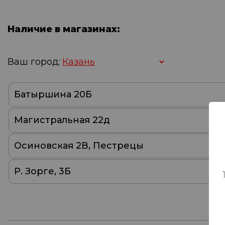
Наличие в магазинах:
Ваш город:
Батыршина 20Б
Магистральная 22д
Осиновская 2В, Пестрецы
Р. Зорге, 3Б