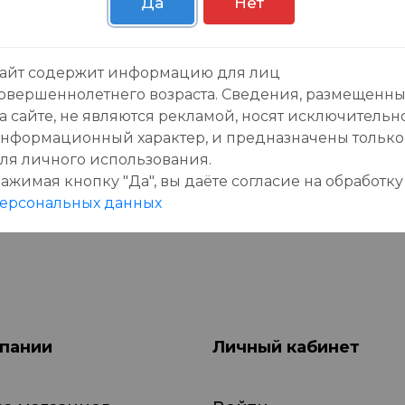
Да
Нет
зывы:
айт содержит информацию для лиц
овершеннолетнего возраста. Сведения, размещенн
а сайте, не являются рекламой, носят исключительн
нформационный характер, и предназначены только
ля личного использования.
ажимая кнопку "Да", вы даёте cогласие на обработку
данного товара еще нет отзывов, будьте первы
ерсональных данных
пании
Личный кабинет