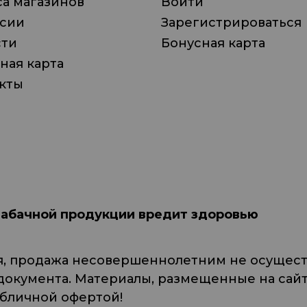
а магазинов
Войти
нсии
Зарегистрироваться
сти
Бонусная карта
ная карта
кты
табачной продукции вредит здоровью
я, продажа несовершеннолетним не осуществ
кумента. Материалы, размещенные на сайте
убличной офертой!