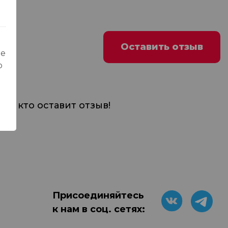
Оставить отзыв
ые
о
м, кто оставит отзыв!
Присоединяйтесь
к нам в соц. сетях: