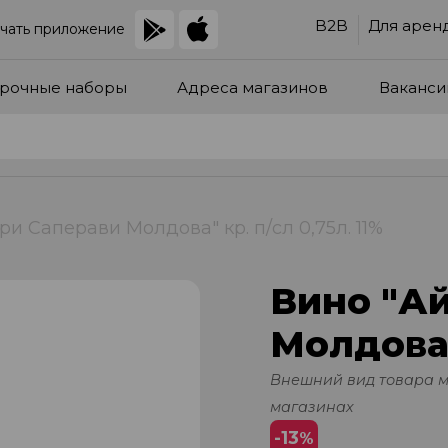
B2B
Для арен
чать приложение
рочные наборы
Адреса магазинов
Ваканси
ри Саперави Молдова" кр. п/сл 0,75л. 11%
Вино "А
Молдова" 
Внешний вид товара 
магазинах
-13
%