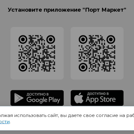
Установите приложение "Порт Маркет"
олжая использовать сайт, вы даете свое согласие на ра
адлежит Обществу с Ограниченной ответственностью СИГМАТОРГ, ОГРН 11916
ости
.
Юр.адрес 420012 Казань переулок Щербаковский дом 7, пом 1013, офис 5