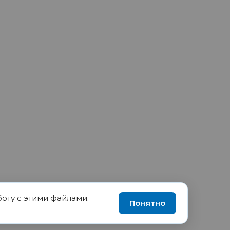
боту с этими файлами.
90035570, ИНН 1655417189
Понятно