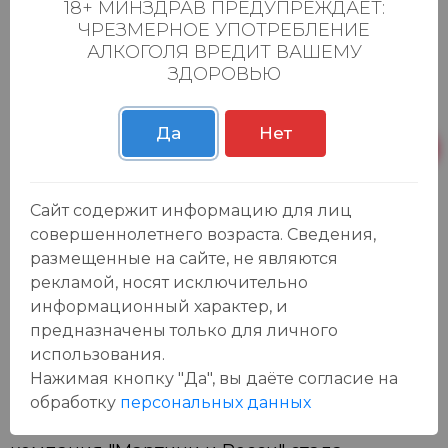
18+ МИНЗДРАВ ПРЕДУПРЕЖДАЕТ:
была основана компания по производству
ЧРЕЗМЕРНОЕ УПОТРЕБЛЕНИЕ
вин и ликеров. Одним из компаньонов стал
АЛКОГОЛЯ ВРЕДИТ ВАШЕМУ
коммерческий агент Алессандро Мартини.
ЗДОРОВЬЮ
Луиджи Росси, эксперт по травам и винодел
, исследуя различные ароматизаторы нашел
Да
Нет
великолепное сочетание для вермута.
Луиджи Росси и Алессандро Мартини стали
хозяевами компании и их вермут получил
Сайт содержит информацию для лиц
название "мартини". Их наследники вывели
совершеннолетнего возраста. Сведения,
размещенные на сайте, не являются
компанию в число самых известных
рекламой, носят исключительно
производителей вермута. Большое
информационный характер, и
количество различных медалей доказывает
предназначены только для личного
высокие достоинства напитка. Даже Король
использования.
Пьемонта Умберто I разрешил фирме
Нажимая кнопку "Да", вы даёте cогласие на
поместить на этикетке свой герб — белый
обработку
персональных данных
крест на красном фоне. В конце ХХ века