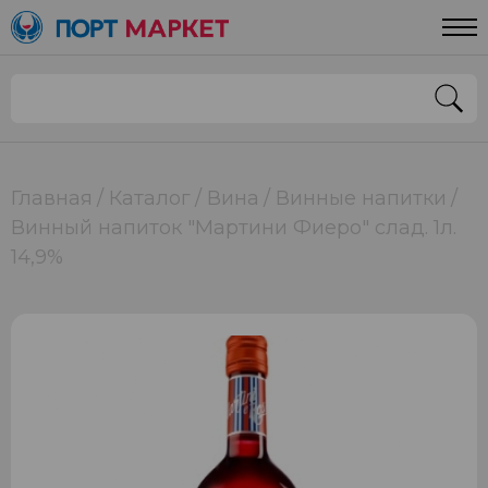
Главная
Каталог
Вина
Винные напитки
Винный напиток "Мартини Фиеро" слад. 1л.
14,9%