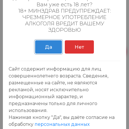
льда и газированной воды.
Вам уже есть 18 лет?
Немного истории: Яркий, фруктовый, с
18+ МИНЗДРАВ ПРЕДУПРЕЖДАЕТ:
ЧРЕЗМЕРНОЕ УПОТРЕБЛЕНИЕ
активными цитрусовыми нотами, вермут
АЛКОГОЛЯ ВРЕДИТ ВАШЕМУ
Martini "Fiero"
представляет собой смесь
ЗДОРОВЬЮ
изысканных белых вин, настоянную на
цедре красных испанских апельсинов.
Да
Нет
Кожура каждого апельсина нарезается
вручную длинными полосками и
высушивается под солнечными лучами.
Сайт содержит информацию для лиц
Такой метод очень трудоемкий, но
совершеннолетнего возраста. Сведения,
позволяет сохранить большую часть
размещенные на сайте, не являются
эфирных масел, содержащихся в кожуре.
рекламой, носят исключительно
Впервые Мартини "Фиеро" выпустили в 1998
информационный характер, и
году для стран Бенилюкса. Постепенно он
предназначены только для личного
использования.
завоевал поклонников в странах Европы и
Нажимая кнопку "Да", вы даёте cогласие на
продолжает очаровывать все новых
обработку
персональных данных
почитателей вермутов.