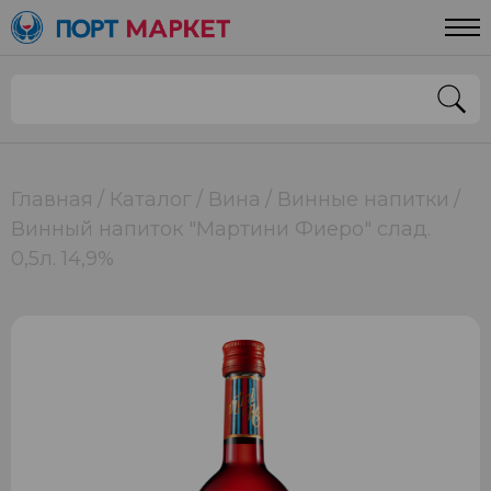
Главная
Каталог
Вина
Винные напитки
Винный напиток "Мартини Фиеро" слад.
0,5л. 14,9%