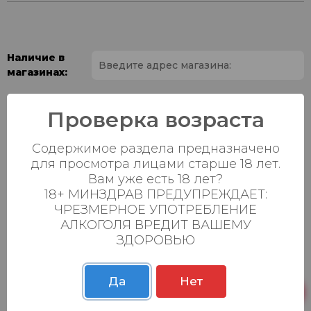
Наличие в
магазинах:
Ваш город:
Проверка возраста
Пн-Вс с 08:00 до
Батыршина 20Б
3 шт.
Содержимое раздела предназначено
23:00
для просмотра лицами старше 18 лет.
Пн-Вс с 08:00 до
Вам уже есть 18 лет?
Магистральная 22д
8 шт.
23:00
18+ МИНЗДРАВ ПРЕДУПРЕЖДАЕТ:
ЧРЕЗМЕРНОЕ УПОТРЕБЛЕНИЕ
Осиновская 2В,
Пн-Вс с 09:00 до
1 шт.
АЛКОГОЛЯ ВРЕДИТ ВАШЕМУ
Пестрецы
23:00
ЗДОРОВЬЮ
Пн-Вс с 09:00 до
Р. Зорге, 3Б
4 шт.
23:00
Да
Нет