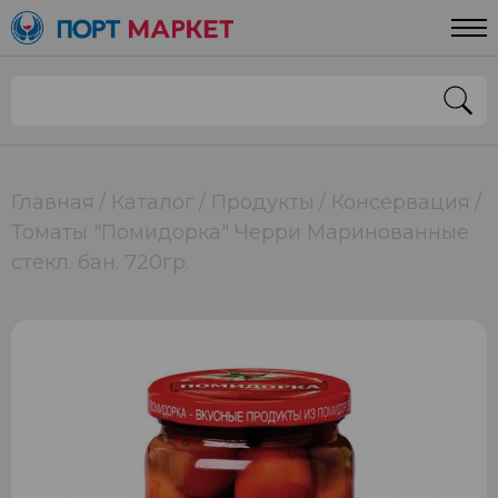
Главная
Каталог
Продукты
Консервация
Томаты "Помидорка" Черри Маринованные
стекл. бан. 720гр.