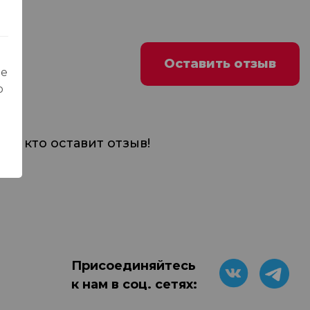
Оставить отзыв
ые
о
м, кто оставит отзыв!
Присоединяйтесь
к нам в соц. сетях: