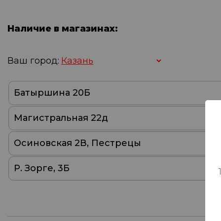
Наличие в магазинах:
Ваш город:
Батыршина 20Б
Магистральная 22д
Осиновская 2В, Пестрецы
Р. Зорге, 3Б