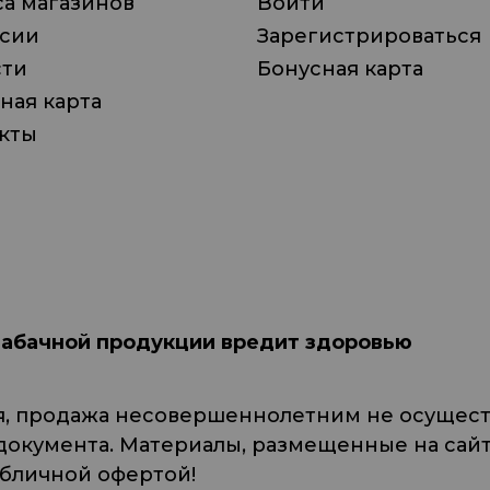
а магазинов
Войти
нсии
Зарегистрироваться
сти
Бонусная карта
ная карта
кты
табачной продукции вредит здоровью
я, продажа несовершеннолетним не осуществ
кумента. Материалы, размещенные на сайте
убличной офертой!