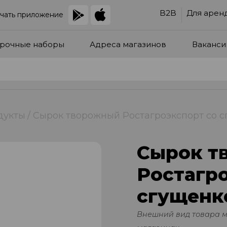
B2B
Для арен
чать приложение
рочные наборы
Адреса магазинов
Ваканси
дукты
Сырок творожный Ростагроэкспорт со с
Сырок т
Ростагро
сгущенк
Внешний вид товара 