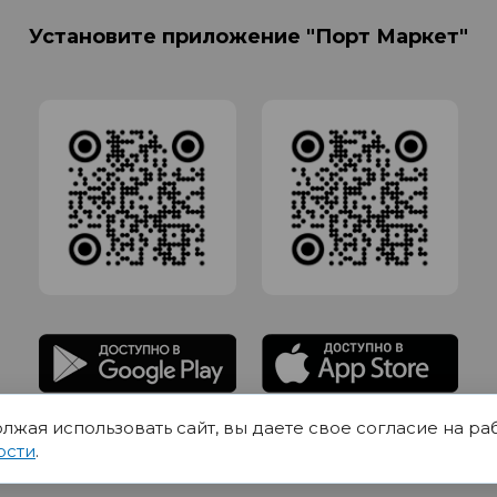
Установите приложение "Порт Маркет"
олжая использовать сайт, вы даете свое согласие на ра
адлежит Обществу с Ограниченной ответственностью СИГМАТОРГ, ОГРН 11916
ости
.
Юр.адрес 420012 Казань переулок Щербаковский дом 7, пом 1013, офис 5