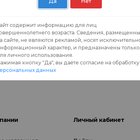
Да
Нет
зывы:
айт содержит информацию для лиц
овершеннолетнего возраста. Сведения, размещенн
а сайте, не являются рекламой, носят исключительн
нформационный характер, и предназначены только
ля личного использования.
ажимая кнопку "Да", вы даёте cогласие на обработку
данного товара еще нет отзывов, будьте первы
ерсональных данных
пании
Личный кабинет