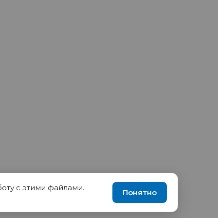
боту с этими файлами.
90035570, ИНН 1655417189
Понятно