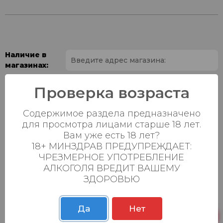
Наличие в
магазинах:
Ваш город:
Проверка возраста
Содержимое раздела предназначено
Пн-Вс с 08:00 до
Батыршина 20Б
6 шт.
23:00
для просмотра лицами старше 18 лет.
Вам уже есть 18 лет?
Пн-Вс с 08:00 до
18+ МИНЗДРАВ ПРЕДУПРЕЖДАЕТ:
Магистральная 22д
6 шт.
23:00
ЧРЕЗМЕРНОЕ УПОТРЕБЛЕНИЕ
АЛКОГОЛЯ ВРЕДИТ ВАШЕМУ
Осиновская 2В,
Пн-Вс с 09:00 до
0 шт.
ЗДОРОВЬЮ
Пестрецы
23:00
Пн-Вс с 09:00 до
Р. Зорге, 3Б
5 шт.
23:00
Да
Нет