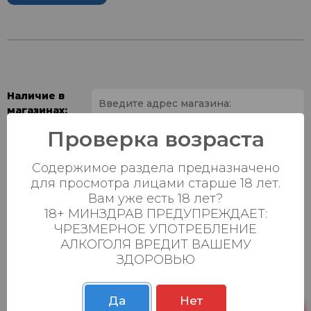
Наличие в
магазинах:
Проверка возраста
Ваш город:
Содержимое раздела предназначено
Пн-Вс с 08:00 до
для просмотра лицами старше 18 лет.
Батыршина 20Б
32 шт.
23:00
Вам уже есть 18 лет?
18+ МИНЗДРАВ ПРЕДУПРЕЖДАЕТ:
Пн-Вс с 08:00 до
Магистральная 22д
7 шт.
ЧРЕЗМЕРНОЕ УПОТРЕБЛЕНИЕ
23:00
АЛКОГОЛЯ ВРЕДИТ ВАШЕМУ
Осиновская 2В,
Пн-Вс с 09:00 до
ЗДОРОВЬЮ
23 шт.
Пестрецы
23:00
Пн-Вс с 09:00 до
Да
Нет
Р. Зорге, 3Б
23 шт.
23:00