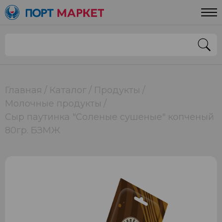
Главная
Каталог
Продукты
Молочные продукты
Сыр паутинка "Соленые сушеные" копченый
80гр. БЗМЖ