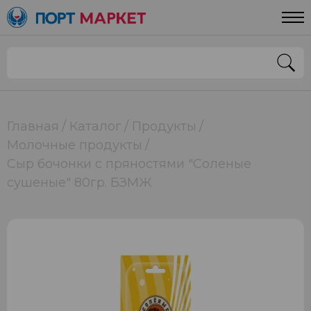
Главная
Каталог
Продукты
Молочные продукты
Сыр бочонки с пряностями "Соленые
сушеные" 80гр. БЗМЖ