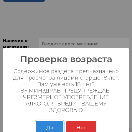
Наличие в
магазинах:
Проверка возраста
Ваш город:
Содержимое раздела предназначено
Пн-Вс с 08:00 до
для просмотра лицами старше 18 лет.
Батыршина 20Б
6 шт.
23:00
Вам уже есть 18 лет?
18+ МИНЗДРАВ ПРЕДУПРЕЖДАЕТ:
Пн-Вс с 08:00 до
Магистральная 22д
11 шт.
ЧРЕЗМЕРНОЕ УПОТРЕБЛЕНИЕ
23:00
АЛКОГОЛЯ ВРЕДИТ ВАШЕМУ
Осиновская 2В,
Пн-Вс с 09:00 до
ЗДОРОВЬЮ
12 шт.
Пестрецы
23:00
Пн-Вс с 09:00 до
Да
Нет
Р. Зорге, 3Б
8 шт.
23:00