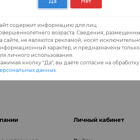
Да
Нет
зывы:
айт содержит информацию для лиц
овершеннолетнего возраста. Сведения, размещенн
а сайте, не являются рекламой, носят исключительн
нформационный характер, и предназначены только
ля личного использования.
ажимая кнопку "Да", вы даёте cогласие на обработку
данного товара еще нет отзывов, будьте первы
ерсональных данных
пании
Личный кабинет