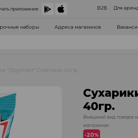
B2B
Для арен
чать приложение
рочные наборы
Адреса магазинов
Ваканси
и "Хрустим" Сметана 40гр.
Сухарик
40гр.
Внешний вид товара 
магазинах
-20
%