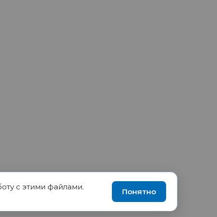
боту с этими файлами.
90035570, ИНН 1655417189
Понятно