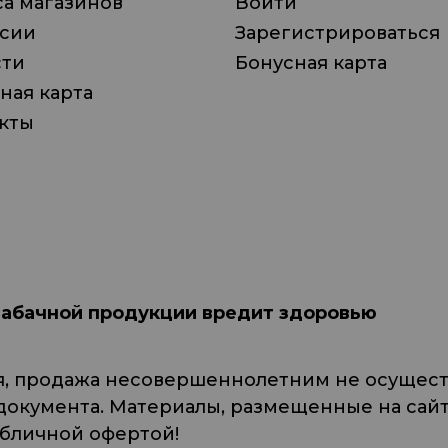
а магазинов
Войти
нсии
Зарегистрироваться
сти
Бонусная карта
ная карта
кты
табачной продукции вредит здоровью
я, продажа несовершеннолетним не осуществ
кумента. Материалы, размещенные на сайте
убличной офертой!