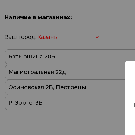
Наличие в магазинах:
Ваш город:
Батыршина 20Б
Магистральная 22д
Осиновская 2В, Пестрецы
Р. Зорге, 3Б