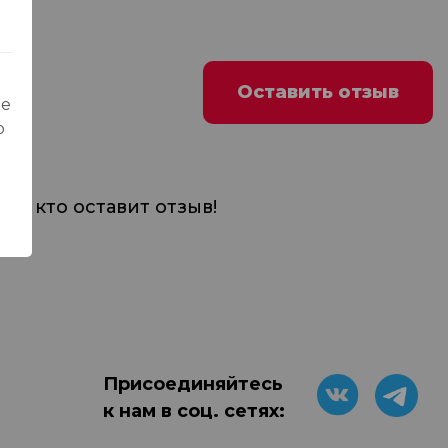
Оставить отзыв
ые
о
м, кто оставит отзыв!
Присоединяйтесь
к нам в соц. сетях: