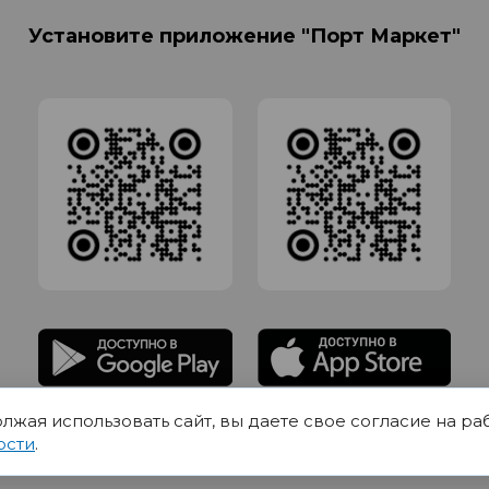
Установите приложение "Порт Маркет"
олжая использовать сайт, вы даете свое согласие на ра
адлежит Обществу с Ограниченной ответственностью СИГМАТОРГ, ОГРН 11916
ости
.
Юр.адрес 420012 Казань переулок Щербаковский дом 7, пом 1013, офис 5