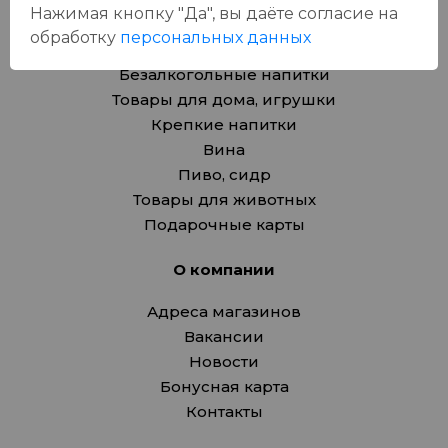
Нажимая кнопку "Да", вы даёте cогласие на
Продукты
обработку
персональных данных
Азия
Безалкогольные напитки
Товары для дома, игрушки
Крепкие напитки
Вина
Пиво, сидр
Товары для животных
Подарочные карты
О компании
Адреса магазинов
Вакансии
Новости
Бонусная карта
Контакты