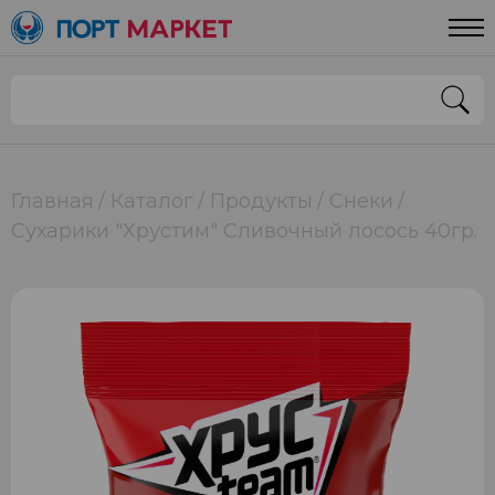
Главная
Каталог
Продукты
Снеки
Сухарики "Хрустим" Сливочный лосось 40гр.