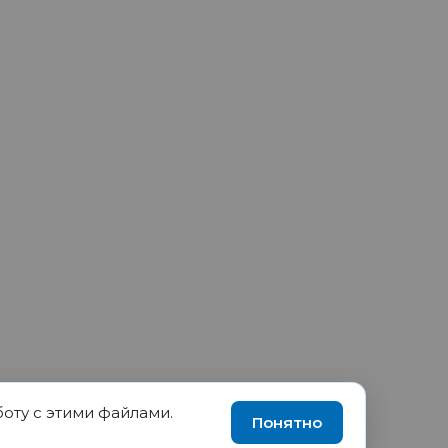
боту с этими файлами.
90035570, ИНН 1655417189
Понятно