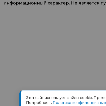
информационный характер. Не является п
Этот сайт использует файлы cookie. Прод
Товарный знак ПОРТ прин
Подробнее в
Политике конфиденциальн