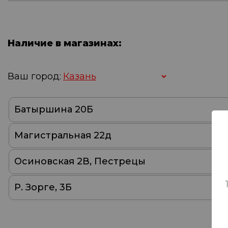
Наличие в магазинах:
Ваш город:
Батыршина 20Б
Магистральная 22д
Осиновская 2В, Пестрецы
Р. Зорге, 3Б