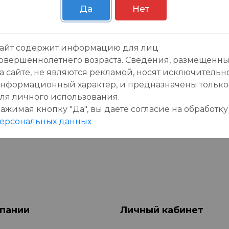
Да
Нет
айт содержит информацию для лиц
зывы:
овершеннолетнего возраста. Сведения, размещенн
а сайте, не являются рекламой, носят исключительн
нформационный характер, и предназначены только
ля личного использования.
ажимая кнопку "Да", вы даёте cогласие на обработку
данного товара еще нет отзывов, будьте первы
ерсональных данных
пании
Личный кабинет