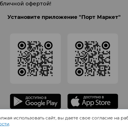
убличной офертой!
Установите приложение "Порт Маркет"
олжая использовать сайт, вы даете свое согласие на ра
адлежит Обществу с Ограниченной ответственностью СИГМАТОРГ, ОГРН 11916
ости
.
Юр.адрес 420012 Казань переулок Щербаковский дом 7, пом 1013, офис 5