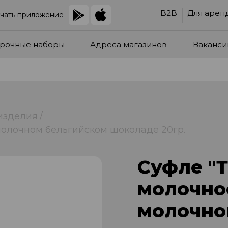
B2B
Для арен
чать приложение
рочные наборы
Адреса магазинов
Ваканси
изделия
молочном бельгийском шоколаде 20гр.
Суфле "
молочное
молочно