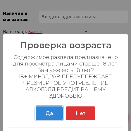
Наличие в
магазинах:
Ваш город:
Проверка возраста
Пн-Вс с 08:00 до
Батыршина 20Б
0 шт.
23:00
Содержимое раздела предназначено
для просмотра лицами старше 18 лет.
Пн-Вс с 08:00 до
Магистральная 22д
2 шт.
Вам уже есть 18 лет?
23:00
18+ МИНЗДРАВ ПРЕДУПРЕЖДАЕТ:
Осиновская 2В,
Пн-Вс с 09:00 до
ЧРЕЗМЕРНОЕ УПОТРЕБЛЕНИЕ
9 шт.
Пестрецы
23:00
АЛКОГОЛЯ ВРЕДИТ ВАШЕМУ
ЗДОРОВЬЮ
Пн-Вс с 09:00 до
Р. Зорге, 3Б
0 шт.
23:00
Да
Нет