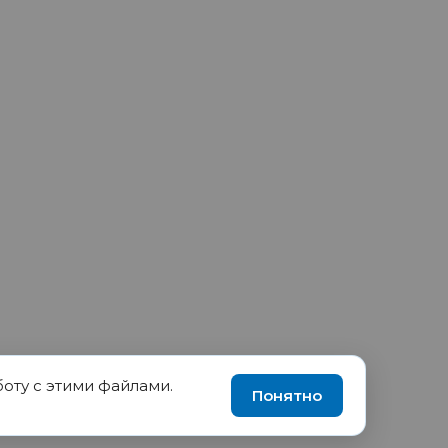
боту с этими файлами.
90035570, ИНН 1655417189
Понятно