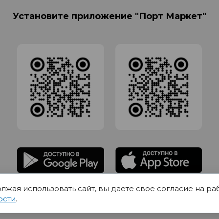
Установите приложение "Порт Маркет"
олжая использовать сайт, вы даете свое согласие на ра
адлежит Обществу с Ограниченной ответственностью СИГМАТОРГ, ОГРН 11916
ости
.
Юр.адрес 420012 Казань переулок Щербаковский дом 7, пом 1013, офис 5