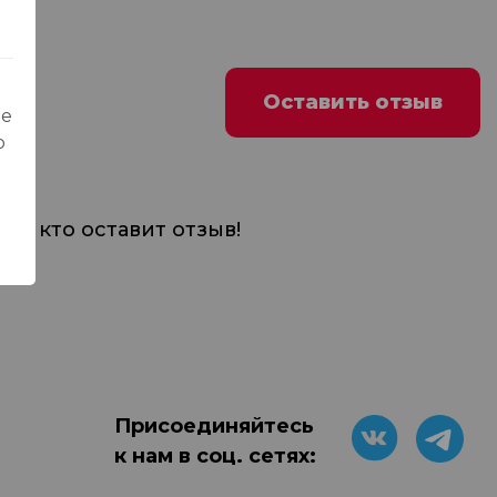
Оставить отзыв
ые
о
м, кто оставит отзыв!
Присоединяйтесь
к нам в соц. сетях: