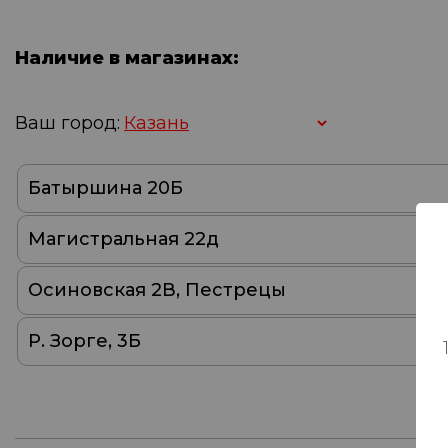
Наличие в магазинах:
Ваш город:
Батыршина 20Б
Магистральная 22д
Осиновская 2В, Пестрецы
Р. Зорге, 3Б