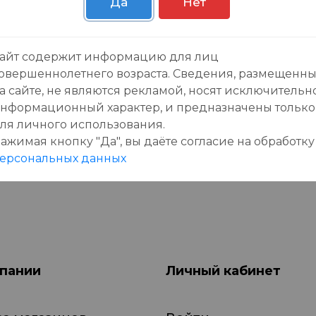
Да
Нет
зывы:
айт содержит информацию для лиц
овершеннолетнего возраста. Сведения, размещенн
а сайте, не являются рекламой, носят исключительн
нформационный характер, и предназначены только
ля личного использования.
ажимая кнопку "Да", вы даёте cогласие на обработку
данного товара еще нет отзывов, будьте первы
ерсональных данных
пании
Личный кабинет