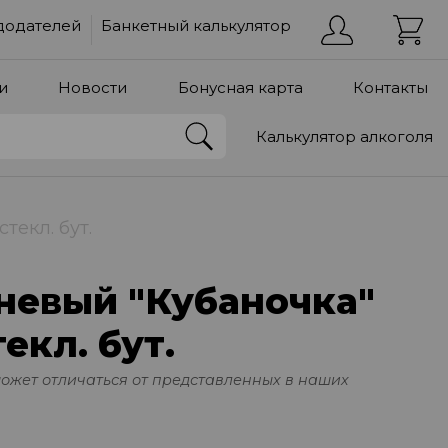
додателей
Банкетный калькулятор
и
Новости
Бонусная карта
Контакты
Калькулятор алкоголя
текл. бут.
невый "Кубаночка"
екл. бут.
может отличаться от представленных в наших