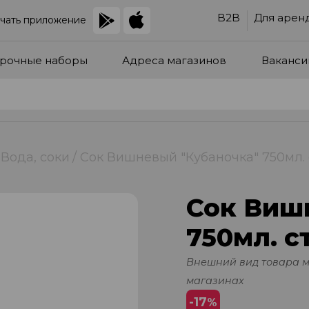
B2B
Для арен
чать приложение
рочные наборы
Адреса магазинов
Ваканси
Вода, соки
Сок Вишневый "Кубаночка" 750мл. с
Сок Виш
750мл. ст
Внешний вид товара 
магазинах
-17
%