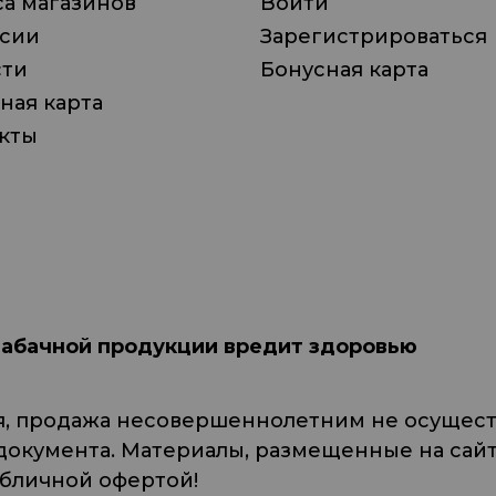
а магазинов
Войти
нсии
Зарегистрироваться
сти
Бонусная карта
ная карта
кты
табачной продукции вредит здоровью
я, продажа несовершеннолетним не осуществ
кумента. Материалы, размещенные на сайте
убличной офертой!