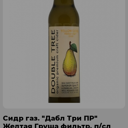
Сидр газ. "Дабл Три ПР"
Желтая Груша фильтр. п/сл