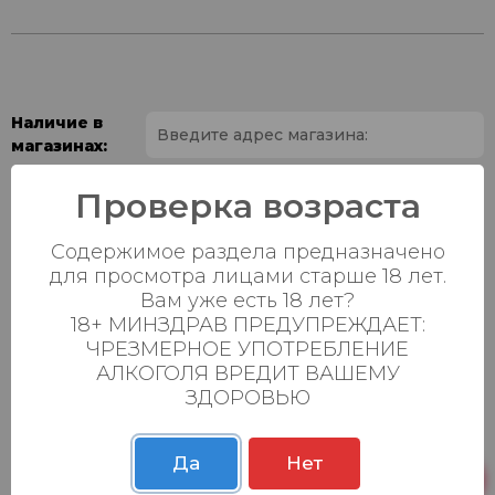
Наличие в
магазинах:
Ваш город:
Проверка возраста
Содержимое раздела предназначено
Пн-Вс с 08:00 до
Батыршина 20Б
0 шт.
23:00
для просмотра лицами старше 18 лет.
Вам уже есть 18 лет?
Пн-Вс с 08:00 до
18+ МИНЗДРАВ ПРЕДУПРЕЖДАЕТ:
Магистральная 22д
0 шт.
23:00
ЧРЕЗМЕРНОЕ УПОТРЕБЛЕНИЕ
АЛКОГОЛЯ ВРЕДИТ ВАШЕМУ
Осиновская 2В,
Пн-Вс с 09:00 до
0 шт.
ЗДОРОВЬЮ
Пестрецы
23:00
Пн-Вс с 09:00 до
Р. Зорге, 3Б
0 шт.
23:00
Да
Нет