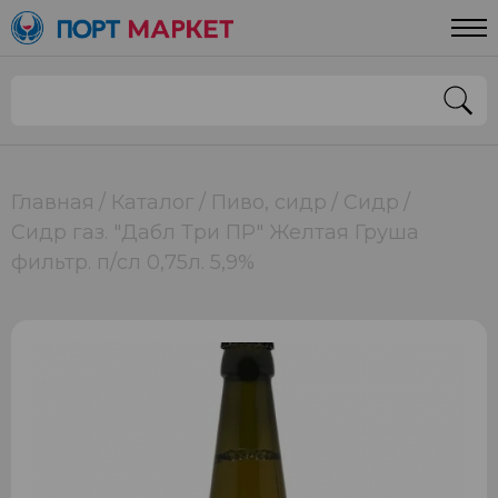
Главная
Каталог
Пиво, сидр
Сидр
Сидр газ. "Дабл Три ПР" Желтая Груша
фильтр. п/сл 0,75л. 5,9%