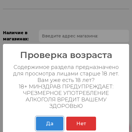
Наличие в
магазинах:
Ваш город:
Проверка возраста
Содержимое раздела предназначено
Пн-Вс с 08:00 до
Батыршина 20Б
4 шт.
23:00
для просмотра лицами старше 18 лет.
Вам уже есть 18 лет?
Пн-Вс с 08:00 до
18+ МИНЗДРАВ ПРЕДУПРЕЖДАЕТ:
Магистральная 22д
3 шт.
23:00
ЧРЕЗМЕРНОЕ УПОТРЕБЛЕНИЕ
АЛКОГОЛЯ ВРЕДИТ ВАШЕМУ
Осиновская 2В,
Пн-Вс с 09:00 до
22 шт.
ЗДОРОВЬЮ
Пестрецы
23:00
Пн-Вс с 09:00 до
Р. Зорге, 3Б
5 шт.
23:00
Да
Нет