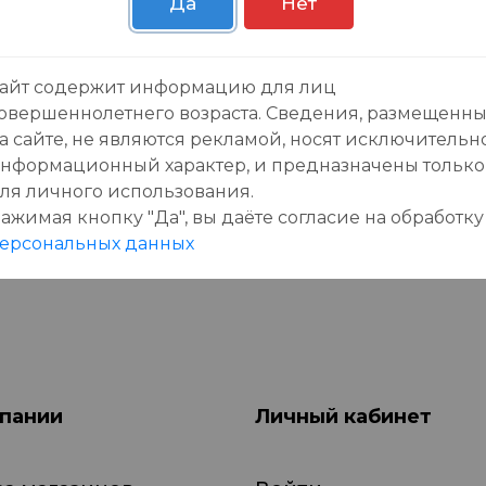
Да
Нет
зывы:
айт содержит информацию для лиц
овершеннолетнего возраста. Сведения, размещенн
а сайте, не являются рекламой, носят исключительн
нформационный характер, и предназначены только
ля личного использования.
ажимая кнопку "Да", вы даёте cогласие на обработку
данного товара еще нет отзывов, будьте первы
ерсональных данных
пании
Личный кабинет