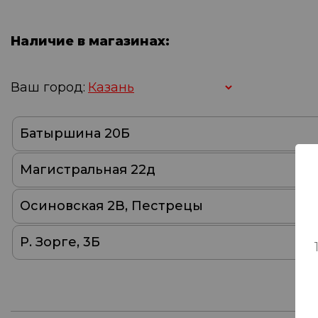
Наличие в магазинах:
Ваш город:
Батыршина 20Б
Магистральная 22д
Осиновская 2В, Пестрецы
Р. Зорге, 3Б