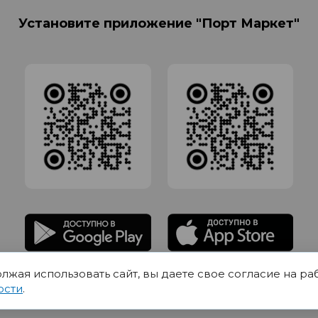
Установите приложение "Порт Маркет"
олжая использовать сайт, вы даете свое согласие на ра
адлежит Обществу с Ограниченной ответственностью СИГМАТОРГ, ОГРН 11916
ости
.
Юр.адрес 420012 Казань переулок Щербаковский дом 7, пом 1013, офис 5