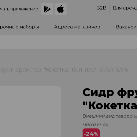
B2B
Для арен
чать приложение
рочные наборы
Адреса магазинов
Ваканси
укт. аром. газ. "Кокетка" бел. п/сл 0,75л. 5,9%
Сидр фру
"Кокетка"
Внешний вид товара 
магазинах
-24
%