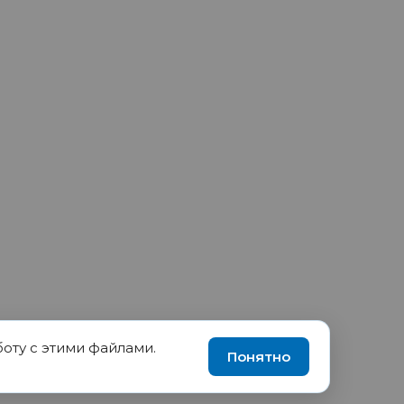
боту с этими файлами.
90035570, ИНН 1655417189
Понятно