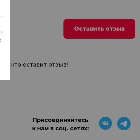
Оставить отзыв
ые
о
м, кто оставит отзыв!
Присоединяйтесь
к нам в соц. сетях: