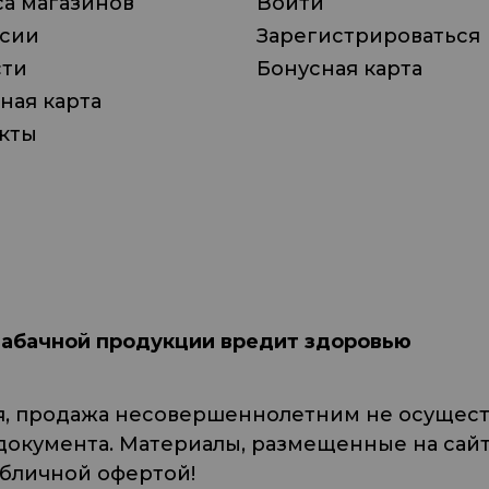
а магазинов
Войти
нсии
Зарегистрироваться
сти
Бонусная карта
ная карта
кты
табачной продукции вредит здоровью
я, продажа несовершеннолетним не осуществ
кумента. Материалы, размещенные на сайте
убличной офертой!