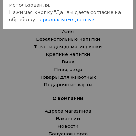
использования.
Каталог
Нажимая кнопку "Да", вы даёте cогласие на
обработку
персональных данных
Продукты
Азия
Безалкогольные напитки
Товары для дома, игрушки
Крепкие напитки
Вина
Пиво, сидр
Товары для животных
Подарочные карты
О компании
Адреса магазинов
Вакансии
Новости
Бонусная карта