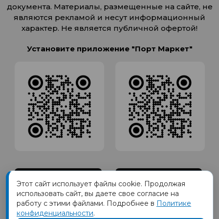
документа. Материалы, размещенные на сайте, не
являются рекламой и несут информационный
характер. Не является публичной офертой!
Установите приложение "Порт Маркет"
Этот сайт использует файлы cookie. Продолжая
использовать сайт, вы даете свое согласие на
работу с этими файлами. Подробнее в
Политике
конфиденциальности
.
Товарный знак ПОРТ принадлежит Обществу с Ограниченной