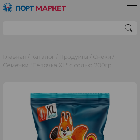
Главная
Каталог
Продукты
Снеки
Семечки "Белочка XL" с солью 200гр.