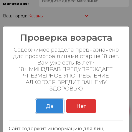
магазинах:
Ваш город:
Пн-Вс с 08:00 до
Проверка возраста
Батыршина 20Б
23 шт.
23:00
Пн-Вс с 08:00 до
Содержимое раздела предназначено
Магистральная 22д
22 шт.
23:00
для просмотра лицами старше 18 лет.
Вам уже есть 18 лет?
Осиновская 2В,
Пн-Вс с 09:00 до
20 шт.
18+ МИНЗДРАВ ПРЕДУПРЕЖДАЕТ:
Пестрецы
23:00
ЧРЕЗМЕРНОЕ УПОТРЕБЛЕНИЕ
Пн-Вс с 09:00 до
АЛКОГОЛЯ ВРЕДИТ ВАШЕМУ
Р. Зорге, 3Б
22 шт.
23:00
ЗДОРОВЬЮ
Да
Нет
Сайт содержит информацию для лиц