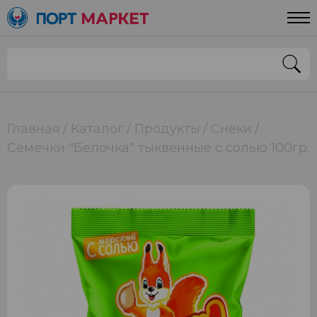
Главная
Каталог
Продукты
Снеки
Семечки "Белочка" тыквенные с солью 100гр.