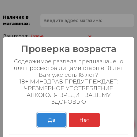
Наличие в
магазинах:
Ваш город:
Проверка возраста
Пн-Вс с 08:00 до
Батыршина 20Б
13 шт.
23:00
Содержимое раздела предназначено
для просмотра лицами старше 18 лет.
Пн-Вс с 08:00 до
Магистральная 22д
15 шт.
Вам уже есть 18 лет?
23:00
18+ МИНЗДРАВ ПРЕДУПРЕЖДАЕТ:
Осиновская 2В,
Пн-Вс с 09:00 до
ЧРЕЗМЕРНОЕ УПОТРЕБЛЕНИЕ
23 шт.
Пестрецы
23:00
АЛКОГОЛЯ ВРЕДИТ ВАШЕМУ
ЗДОРОВЬЮ
Пн-Вс с 09:00 до
Р. Зорге, 3Б
10 шт.
23:00
Да
Нет