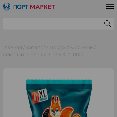
Главная
Каталог
Продукты
Снеки
Семечки "Белочка Соль XL" 100гр.