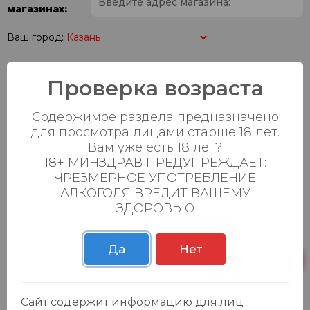
магазинах:
Ваш город:
Пн-Вс с 08:00 до
Проверка возраста
Батыршина 20Б
21 шт.
23:00
Пн-Вс с 08:00 до
Содержимое раздела предназначено
Магистральная 22д
12 шт.
23:00
для просмотра лицами старше 18 лет.
Вам уже есть 18 лет?
Осиновская 2В,
Пн-Вс с 09:00 до
27 шт.
18+ МИНЗДРАВ ПРЕДУПРЕЖДАЕТ:
Пестрецы
23:00
ЧРЕЗМЕРНОЕ УПОТРЕБЛЕНИЕ
Пн-Вс с 09:00 до
АЛКОГОЛЯ ВРЕДИТ ВАШЕМУ
Р. Зорге, 3Б
11 шт.
23:00
ЗДОРОВЬЮ
Да
Нет
Сайт содержит информацию для лиц