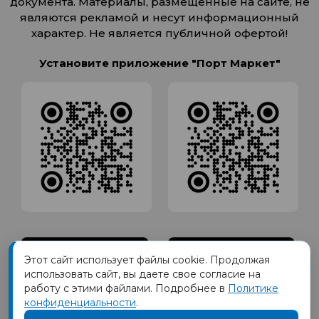
документа. Материалы, размещенные на сайте, не
являются рекламой и несут информационный
характер. Не является публичной офертой!
Установите приложение "Порт Маркет"
Этот сайт использует файлы cookie. Продолжая
использовать сайт, вы даете свое согласие на
работу с этими файлами. Подробнее в
Политике
конфиденциальности
.
Товарный знак ПОРТ принадлежит Обществу с Ограниченной
ответственностью СИГМАТОРГ, ОГРН 1191690035570, ИНН 1655417189