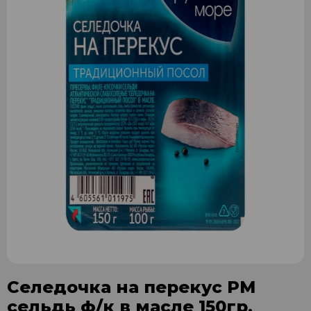
Селедочка на перекус РМ
сельдь ф/к в масле 150гр.