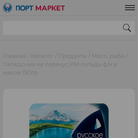
Главная
Каталог
Продукты
Мясо, рыба
Селедочка на перекус РМ сельдь ф/к в
масле 150гр.