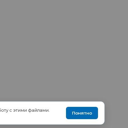
боту с этими файлами.
90035570, ИНН 1655417189
Понятно