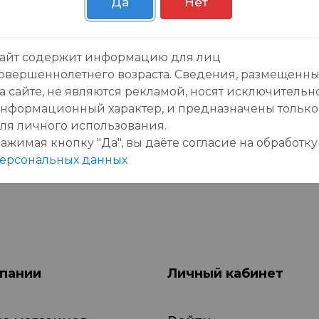
Да
Нет
зывы:
айт содержит информацию для лиц
овершеннолетнего возраста. Сведения, размещенн
а сайте, не являются рекламой, носят исключительн
нформационный характер, и предназначены только
ля личного использования.
ажимая кнопку "Да", вы даёте cогласие на обработку
данного товара еще нет отзывов, будьте первы
ерсональных данных
пании
Личный кабинет