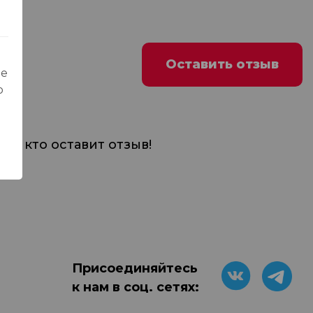
Оставить отзыв
ые
о
м, кто оставит отзыв!
Присоединяйтесь
к нам в соц. сетях: