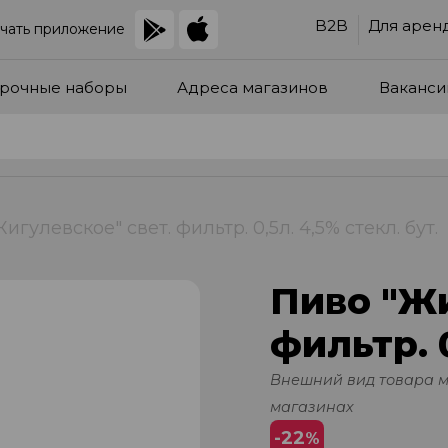
B2B
Для арен
чать приложение
рочные наборы
Адреса магазинов
Ваканси
игулевское" свет. фильтр. 0,5л. 4,5% стекл. бут.
Пиво "Жи
фильтр. 0
Внешний вид товара 
магазинах
-22
%