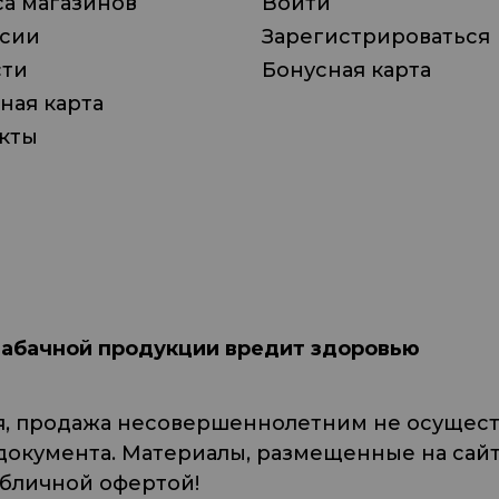
а магазинов
Войти
нсии
Зарегистрироваться
сти
Бонусная карта
ная карта
кты
табачной продукции вредит здоровью
я, продажа несовершеннолетним не осуществ
кумента. Материалы, размещенные на сайте
убличной офертой!