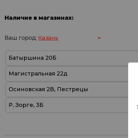
Наличие в магазинах:
Ваш город:
Батыршина 20Б
Магистральная 22д
Осиновская 2В, Пестрецы
Р. Зорге, 3Б