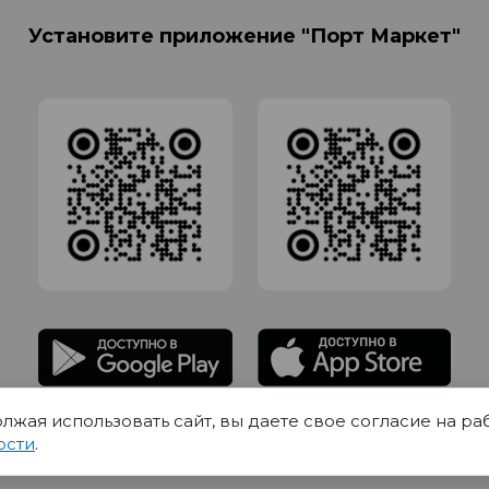
Установите приложение "Порт Маркет"
олжая использовать сайт, вы даете свое согласие на ра
адлежит Обществу с Ограниченной ответственностью СИГМАТОРГ, ОГРН 11916
ости
.
Юр.адрес 420012 Казань переулок Щербаковский дом 7, пом 1013, офис 5