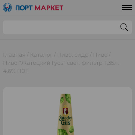
Главная
Каталог
Пиво, сидр
Пиво
Пиво "Жатецкий Гусь" свет. фильтр. 1,35л.
4,6% ПЭТ