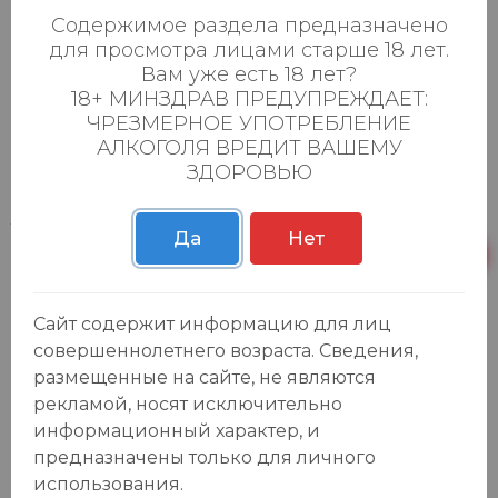
начинают экспортировать сначала в
Содержимое раздела предназначено
для просмотра лицами старше 18 лет.
Эдинбург (Шотландия), а затем в Вест-
Вам уже есть 18 лет?
Индию и Азию.
18+ МИНЗДРАВ ПРЕДУПРЕЖДАЕТ:
"Carlsberg" — одна из первых марок пива,
ЧРЕЗМЕРНОЕ УПОТРЕБЛЕНИЕ
которую начали экспортировать по всему
АЛКОГОЛЯ ВРЕДИТ ВАШЕМУ
миру. Большое внимание Якоб Кристиан
ЗДОРОВЬЮ
Якобсен уделял научным разработкам, в
1875 году он основал при пивоварне
Да
Нет
независимую исследовательскую химико-
физиологическую лабораторию, которая
своими разработками и открытиями в
Сайт содержит информацию для лиц
области выращивания солода,
совершеннолетнего возраста. Сведения,
размещенные на сайте, не являются
ферментации и пивоварения внесла
рекламой, носят исключительно
огромный вклад в развитие рынка пива.
информационный характер, и
Именно ей принадлежит открытие в 1883
предназначены только для личного
году "чистых дрожжей", которые сегодня
использования.