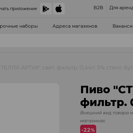
B2B
Для арен
чать приложение
рочные наборы
Адреса магазинов
Ваканси
ТЕЛЛА АРТУА" свет. фильтр. 0,44л. 5% стекл. бут
Пиво "С
фильтр. 0
Внешний вид товара 
магазинах
-22
%