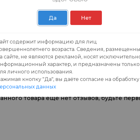
Пн-Вс с 09:00 до 23:0
Да
Нет
айт содержит информацию для лиц
овершеннолетнего возраста. Сведения, размещенн
зывы:
а сайте, не являются рекламой, носят исключительн
нформационный характер, и предназначены только
ля личного использования.
ажимая кнопку "Да", вы даёте cогласие на обработку
ерсональных данных
данного товара еще нет отзывов, будьте первы