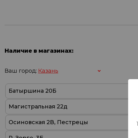
Наличие в магазинах:
Ваш город:
Батыршина 20Б
Магистральная 22д
Осиновская 2В, Пестрецы