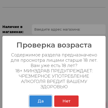
Наличие в
магазинах:
Ваш город:
Проверка возраста
Содержимое раздела предназначено
Пн-Вс с 08:00 до
Батыршина 20Б
20 шт.
23:00
для просмотра лицами старше 18 лет.
Вам уже есть 18 лет?
Пн-Вс с 08:00 до
18+ МИНЗДРАВ ПРЕДУПРЕЖДАЕТ:
Магистральная 22д
0 шт.
23:00
ЧРЕЗМЕРНОЕ УПОТРЕБЛЕНИЕ
АЛКОГОЛЯ ВРЕДИТ ВАШЕМУ
Осиновская 2В,
Пн-Вс с 09:00 до
13 шт.
ЗДОРОВЬЮ
Пестрецы
23:00
Пн-Вс с 09:00 до
Р. Зорге, 3Б
20 шт.
23:00
Да
Нет