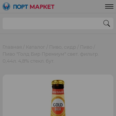
Главная
Каталог
Пиво, сидр
Пиво
Пиво "Голд Бир Премиум" свет. фильтр.
0,44л. 4,8% стекл. бут.