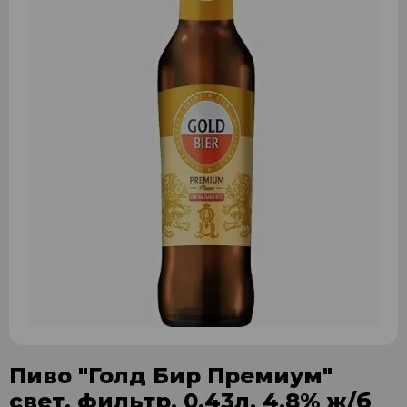
Пиво "Голд Бир Премиум"
свет. фильтр. 0,43л. 4,8% ж/б