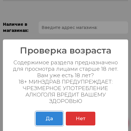
Наличие в
магазинах:
Ваш город:
Проверка возраста
Пн-Вс с 08:00 до
Батыршина 20Б
8 шт.
Содержимое раздела предназначено
23:00
для просмотра лицами старше 18 лет.
Пн-Вс с 08:00 до
Вам уже есть 18 лет?
Магистральная 22д
18 шт.
23:00
18+ МИНЗДРАВ ПРЕДУПРЕЖДАЕТ:
ЧРЕЗМЕРНОЕ УПОТРЕБЛЕНИЕ
Осиновская 2В,
Пн-Вс с 09:00 до
37 шт.
АЛКОГОЛЯ ВРЕДИТ ВАШЕМУ
Пестрецы
23:00
ЗДОРОВЬЮ
Пн-Вс с 09:00 до
Р. Зорге, 3Б
17 шт.
23:00
Да
Нет