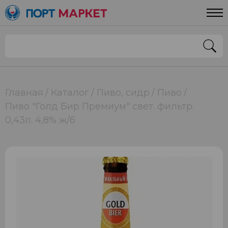
Главная
Каталог
Пиво, сидр
Пиво
Пиво "Голд Бир Премиум" свет. фильтр.
0,43л. 4,8% ж/б