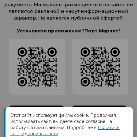
документа. Материалы, размещенные на сайте, не
являются рекламой и несут информационный
характер. Не является публичной офертой!
Установите приложение "Порт Маркет"
Этот сайт использует файлы cookie. Продолжая
использовать сайт, вы даете свое согласие на
работу с этими файлами. Подробнее в
Политике
конфиденциальности
.
Товарный знак ПОРТ принадлежит Обществу с Ограниченной