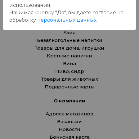
использования.
Каталог
Нажимая кнопку "Да", вы даёте cогласие на
обработку
персональных данных
Продукты
Азия
Безалкогольные напитки
Товары для дома, игрушки
Крепкие напитки
Вина
Пиво, сидр
Товары для животных
Подарочные карты
О компании
Адреса магазинов
Вакансии
Новости
Бонусная карта