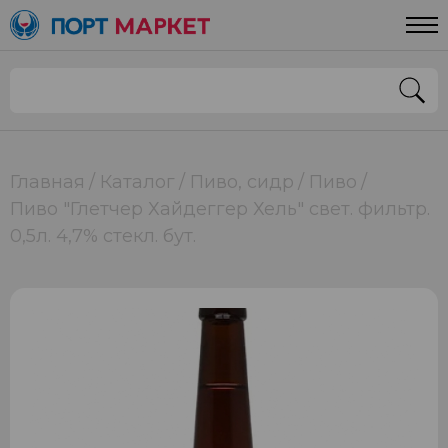
Главная
Каталог
Пиво, сидр
Пиво
Пиво "Глетчер Хайдеггер Хель" свет. фильтр.
0,5л. 4,7% стекл. бут.