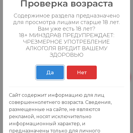
Проверка возраста
Содержимое раздела предназначено
для просмотра лицами старше 18 лет.
Вам уже есть 18 лет?
18+ МИНЗДРАВ ПРЕДУПРЕЖДАЕТ:
ЧРЕЗМЕРНОЕ УПОТРЕБЛЕНИЕ
АЛКОГОЛЯ ВРЕДИТ ВАШЕМУ
ЗДОРОВЬЮ
Отзывы:
Да
Нет
Оставить отзыв
Сайт содержит информацию для лиц
совершеннолетнего возраста. Сведения,
У данного товара еще нет отзывов, будьте первым, кто
размещенные на сайте, не являются
оставит отзыв!
рекламой, носят исключительно
информационный характер, и
предназначены только для личного