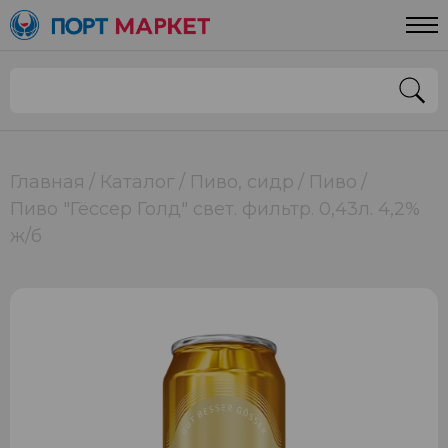
Главная
Каталог
Пиво, сидр
Пиво
Пиво "Гёссер Голд" свет. фильтр. 0,43л. 4,2%
ж/б