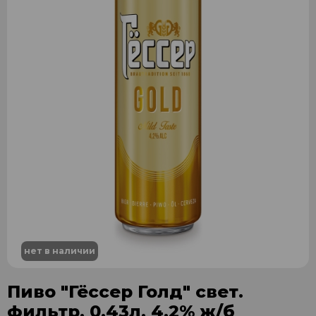
нет в наличии
Пиво "Гёссер Голд" свет.
фильтр. 0,43л. 4,2% ж/б