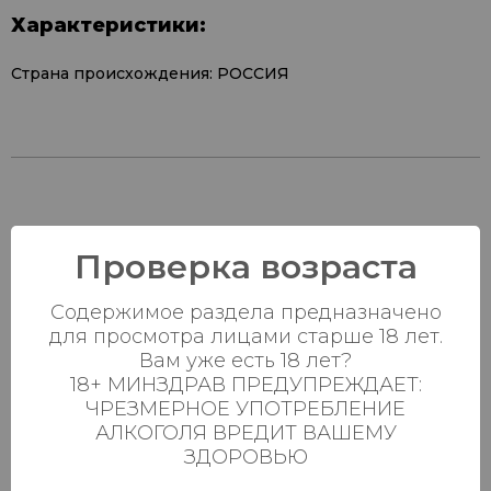
Характеристики:
Страна происхождения: РОССИЯ
Наличие в
Проверка возраста
магазинах:
Содержимое раздела предназначено
Ваш город:
для просмотра лицами старше 18 лет.
Вам уже есть 18 лет?
Пн-Вс с 08:00 до
18+ МИНЗДРАВ ПРЕДУПРЕЖДАЕТ:
Батыршина 20Б
54 шт.
23:00
ЧРЕЗМЕРНОЕ УПОТРЕБЛЕНИЕ
АЛКОГОЛЯ ВРЕДИТ ВАШЕМУ
Пн-Вс с 08:00 до
Магистральная 22д
49 шт.
ЗДОРОВЬЮ
23:00