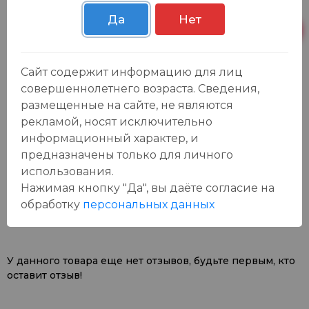
Осиновская 2В,
Пн-Вс с 09:00 до
26 шт.
Пестрецы
23:00
Да
Нет
Пн-Вс с 09:00 до
Р. Зорге, 3Б
21 шт.
23:00
Сайт содержит информацию для лиц
совершеннолетнего возраста. Сведения,
размещенные на сайте, не являются
рекламой, носят исключительно
информационный характер, и
предназначены только для личного
использования.
Отзывы:
Оставить отзыв
Нажимая кнопку "Да", вы даёте cогласие на
обработку
персональных данных
У данного товара еще нет отзывов, будьте первым, кто
оставит отзыв!