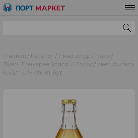
Главная
Каталог
Пиво, сидр
Пиво
Пиво "Бочкарев Холод и Солод" свет. фильтр.
0,43л. 4,1% стекл. бут.