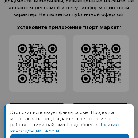
документа. Материалы, размещенные на сайте, не
являются рекламой и несут информационный
характер. Не является публичной офертой!
Установите приложение "Порт Маркет"
Этот сайт использует файлы cookie. Продолжая
использовать сайт, вы даете свое согласие на
работу с этими файлами. Подробнее в
Политике
конфиденциальности
.
Товарный знак ПОРТ принадлежит Обществу с Ограниченной
ответственностью СИГМАТОРГ, ОГРН 1191690035570, ИНН 1655417189