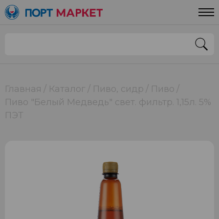
Главная
Каталог
Пиво, сидр
Пиво
Пиво "Белый Медведь" свет. фильтр. 1,15л. 5%
ПЭТ