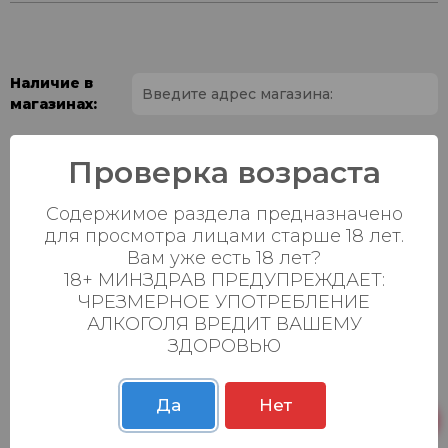
Наличие в
магазинах:
Ваш город:
Проверка возраста
Пн-Вс с 08:00 до
Батыршина 20Б
4 шт.
Содержимое раздела предназначено
23:00
для просмотра лицами старше 18 лет.
Пн-Вс с 08:00 до
Вам уже есть 18 лет?
Магистральная 22д
47 шт.
23:00
18+ МИНЗДРАВ ПРЕДУПРЕЖДАЕТ:
ЧРЕЗМЕРНОЕ УПОТРЕБЛЕНИЕ
Осиновская 2В,
Пн-Вс с 09:00 до
41 шт.
АЛКОГОЛЯ ВРЕДИТ ВАШЕМУ
Пестрецы
23:00
ЗДОРОВЬЮ
Пн-Вс с 09:00 до
Р. Зорге, 3Б
15 шт.
23:00
Да
Нет