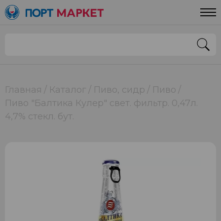
Главная
Каталог
Пиво, сидр
Пиво
Пиво "Балтика Кулер" свет. фильтр. 0,47л.
4,7% стекл. бут.